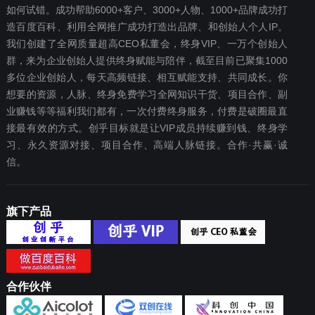
如何试错。成功帮助6000+客户、3000+人物、1000+品牌成功打
造百度百科、利用全网推广成功打造出品牌、和创始人个人IP。
我们创建了全网质量超高CEO私董会，终身VIP、一万个创始人
群，来为企业创始人提供终身赋能与陪伴，截至目前已聚集1000
多位企业创始人，每天高频链接、相互赋能支持、共同成长。你
想要‬的资源，人脉、终身免费学习全网知识干货、项目合作、副
业赚钱等等福利我们都‬有，一次付费终‬身服务，付费是破圈最‬直
接最有效‬的方式。创乎目标就是让VIP成员持续赚到钱、终身学
习、永久资源对接、项目合作、高端人脉链接。合作·共赢·诚
信。
旗下产品
合作伙伴