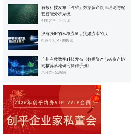
有数科技发布「占维」数据资产度量理论与配
套智能分析系统
创乎客户
·
94
阅读
没有强IP的私域流量，犹如流水的兵
打造个人IP
·
89
阅读
广州有数数字科技发布《数据资产与碳资产协
同核算落地研究操作手册》
未分类
·
51
阅读