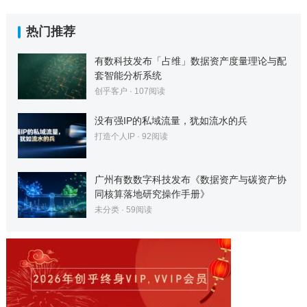
章
分
热门推荐
页
有数科技发布「占维」数据资产度量理论与配
套智能分析系统
创乎客户
·
107
阅读
没有强IP的私域流量，犹如流水的兵
打造个人IP
·
92
阅读
广州有数数字科技发布《数据资产与碳资产协
同核算落地研究操作手册》
未分类
·
59
阅读