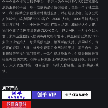
创乎创新创业项目服务平台 - 专注只为创乎终身VIP,CEO私董会
成员服务的平台、每一位成员是价值创造者，也是一个个独立主
体，我们帮助众多创业者对接过服务。对初期创业者、初创公司
如何试错。成功帮助6000+客户、3000+人物、1000+品牌成功打
造百度百科、利用全网推广成功打造出品牌、和创始人个人IP。
我们创建了全网质量超高CEO私董会，终身VIP、一万个创始人
群，来为企业创始人提供终身赋能与陪伴，截至目前已聚集1000
多位企业创始人，每天高频链接、相互赋能支持、共同成长。你
想要‬的资源，人脉、终身免费学习全网知识干货、项目合作、副
业赚钱等等福利我们都‬有，一次付费终‬身服务，付费是破圈最‬直
接最有效‬的方式。创乎目标就是让VIP成员持续赚到钱、终身学
习、永久资源对接、项目合作、高端人脉链接。合作·共赢·诚
信。
旗下产品