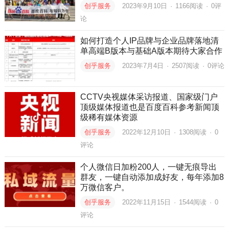
创乎服务
2023年9月10日
·
1166
阅读
·
0评
论
如何打造个人IP品牌与企业品牌落地清
单高端B版本与基础A版本期待大家合作
创乎服务
2023年7月4日
·
2507
阅读
·
0评论
CCTV央视媒体采访报道、国家级门户
顶级媒体报道也是百度百科参考新闻顶
级稀有媒体资源
创乎服务
2022年12月10日
·
1308
阅读
·
0
评论
个人微信日加粉200人，一键无痕导出
群友，一键自动添加成好友，每年添加8
万微信客户。
创乎服务
2022年11月15日
·
1544
阅读
·
0
评论