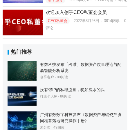
欢迎加入创乎CEO私董会会员
CEO私董会
2022年3月26日
·
3814
阅读
·
0
评论
热门推荐
有数科技发布「占维」数据资产度量理论与配
套智能分析系统
创乎客户
·
89
阅读
没有强IP的私域流量，犹如流水的兵
打造个人IP
·
86
阅读
广州有数数字科技发布《数据资产与碳资产协
同核算落地研究操作手册》
未分类
·
49
阅读