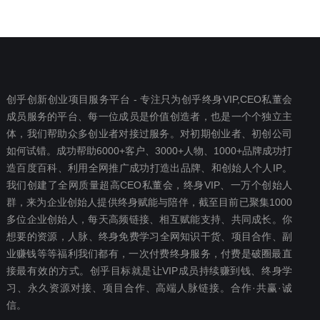
创乎创新创业项目服务平台 - 专注只为创乎终身VIP,CEO私董会
成员服务的平台、每一位成员是价值创造者，也是一个个独立主
体，我们帮助众多创业者对接过服务。对初期创业者、初创公司
如何试错。成功帮助6000+客户、3000+人物、1000+品牌成功打
造百度百科、利用全网推广成功打造出品牌、和创始人个人IP。
我们创建了全网质量超高CEO私董会，终身VIP、一万个创始人
群，来为企业创始人提供终身赋能与陪伴，截至目前已聚集1000
多位企业创始人，每天高频链接、相互赋能支持、共同成长。你
想要‬的资源，人脉、终身免费学习全网知识干货、项目合作、副
业赚钱等等福利我们都‬有，一次付费终‬身服务，付费是破圈最‬直
接最有效‬的方式。创乎目标就是让VIP成员持续赚到钱、终身学
习、永久资源对接、项目合作、高端人脉链接。合作·共赢·诚
信。