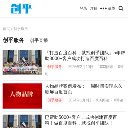
菜单
登录
注册
首页
/ 创乎服务
创乎服务
创乎直播
「打造百度百科，就找创乎团队」5年帮
助8000+客户成功打造百度百科
创乎服务
2025年2月10日
·
1033
阅读
·
0评
论
人物品牌案例发布：一周时间实现永久
霸屏百度首页
创乎服务
2024年1月4日
·
916
阅读
·
0评论
已帮助5000+客户，成功创建百度百
科！做百度百科，就找创乎团队！