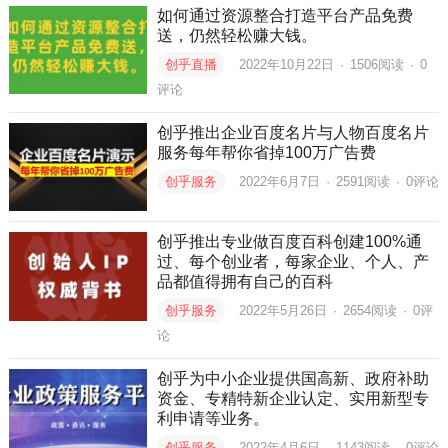
如何通过资源整合打造平台产品免费
送，仍然轻松赚大钱。
创乎直播
2022年10月22日
·
1506
阅读
·
0
评论
创乎推出企业百度名片与人物百度名片
服务每年帮你省掉100万广告费
创乎服务
2022年6月7日
·
2591
阅读
·
0评论
创乎推出专业做百度百科创建100%通
过、每个创业者，每家企业、个人、产
品都值得拥有自己的百科
创乎服务
2022年5月26日
·
2654
阅读
·
0评
论
创乎为中小企业提供国高新、政府补助
资金、专精特新企业认定、实用新型专
利申请等业务。
创乎服务
2022年4月6日
·
1143
阅读
·
0评论