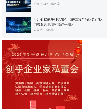
打造个人IP
·
86
阅读
广州有数数字科技发布《数据资产与碳资产协
同核算落地研究操作手册》
未分类
·
49
阅读