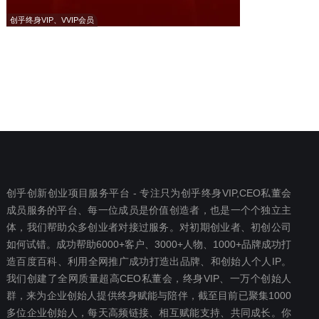
创乎终身VIP、VVIP会员
创乎创新创业项目服务平台 - 专注只为创乎终身VIP,CEO私董会
成员服务的平台、每一位成员是价值创造者，也是一个个独立主
体，我们帮助众多创业者对接过服务。对初期创业者、初创公司
如何试错。成功帮助6000+客户、3000+人物、1000+品牌成功打
造百度百科、利用全网推广成功打造出品牌、和创始人个人IP。
我们创建了全网质量超高CEO私董会，终身VIP、一万个创始人
群，来为企业创始人提供终身赋能与陪伴，截至目前已聚集1000
多位企业创始人，每天高频链接、相互赋能支持、共同成长。你