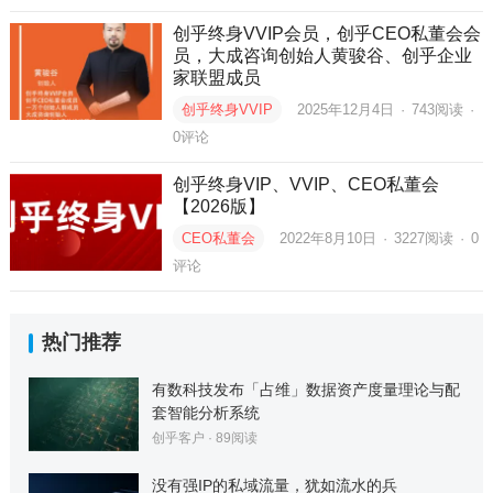
创乎终身VVIP会员，创乎CEO私董会会
员，大成咨询创始人黄骏谷、创乎企业
家联盟成员
创乎终身VVIP
2025年12月4日
·
743
阅读
·
0评论
创乎终身VIP、VVIP、CEO私董会
【2026版】
CEO私董会
2022年8月10日
·
3227
阅读
·
0
评论
热门推荐
有数科技发布「占维」数据资产度量理论与配
套智能分析系统
创乎客户
·
89
阅读
没有强IP的私域流量，犹如流水的兵