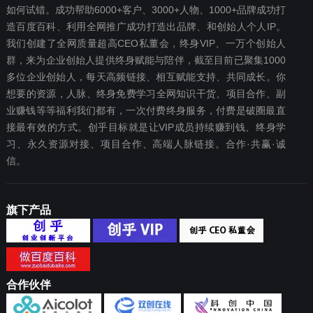
如何试错。成功帮助6000+客户、3000+人物、1000+品牌成功打
造百度百科、利用全网推广成功打造出品牌、和创始人个人IP。
我们创建了全网质量超高CEO私董会，终身VIP、一万个创始人
群，来为企业创始人提供终身赋能与陪伴，截至目前已聚集1000
多位企业创始人，每天高频链接、相互赋能支持、共同成长。你
想要‬的资源，人脉、终身免费学习全网知识干货、项目合作、副
业赚钱等等福利我们都‬有，一次付费终‬身服务，付费是破圈最‬直
接最有效‬的方式。创乎目标就是让VIP成员持续赚到钱、终身学
习、永久资源对接、项目合作、高端人脉链接。合作·共赢·诚
信。
旗下产品
合作伙伴