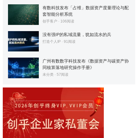
有数科技发布「占维」数据资产度量理论与配
套智能分析系统
创乎客户
·
106
阅读
没有强IP的私域流量，犹如流水的兵
打造个人IP
·
91
阅读
广州有数数字科技发布《数据资产与碳资产协
同核算落地研究操作手册》
未分类
·
57
阅读