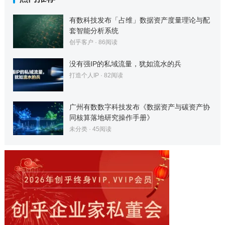
有数科技发布「占维」数据资产度量理论与配
套智能分析系统
创乎客户
·
86
阅读
没有强IP的私域流量，犹如流水的兵
打造个人IP
·
82
阅读
广州有数数字科技发布《数据资产与碳资产协
同核算落地研究操作手册》
未分类
·
45
阅读