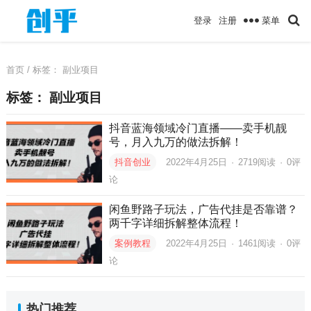
菜单
登录
注册
首页
/ 标签：
副业项目
标签：
副业项目
抖音蓝海领域冷门直播——卖手机靓
号，月入九万的做法拆解！
抖音创业
2022年4月25日
·
2719
阅读
·
0评
论
闲鱼野路子玩法，广告代挂是否靠谱？
两千字详细拆解整体流程！
案例教程
2022年4月25日
·
1461
阅读
·
0评
论
热门推荐