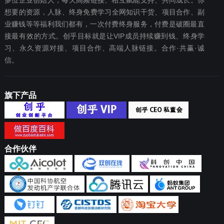
多位企业创始人，每天高频链接、相互赋能支持、共同成长。你
想要‬的资源，人脉、终身免费学习全网知识干货、项目合作、副
业赚钱等等福利我们都‬有，一次付费终‬身服务，付费是破圈最‬直
接最有效‬的方式。创乎目标就是让VIP成员持续赚到钱、终身学
习、永久资源对接、项目合作、高端人脉链接。合作·共赢·诚
信。
旗下产品
合作伙伴