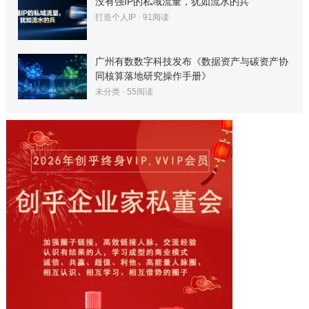
没有强IP的私域流量，犹如流水的兵
打造个人IP
·
91
阅读
广州有数数字科技发布《数据资产与碳资产协
同核算落地研究操作手册》
未分类
·
55
阅读