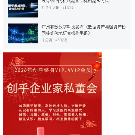
没有强IP的私域流量，犹如流水的兵
打造个人IP
·
81
阅读
广州有数数字科技发布《数据资产与碳资产协
同核算落地研究操作手册》
未分类
·
45
阅读