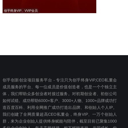
创乎终身VIP、VVIP会员
创乎创新创业项目服务平台 - 专注只为创乎终身VIP,CEO私董会
成员服务的平台、每一位成员是价值创造者，也是一个个独立主
体，我们帮助众多创业者对接过服务。对初期创业者、初创公司
如何试错。成功帮助6000+客户、3000+人物、1000+品牌成功打
造百度百科、利用全网推广成功打造出品牌、和创始人个人IP。
我们创建了全网质量超高CEO私董会，终身VIP、一万个创始人
群，来为企业创始人提供终身赋能与陪伴，截至目前已聚集1000