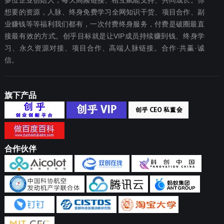
多位企业创始人，每天高频链接、相互赋能支持、共同成长。你
想要‬的资源，人脉、终身免费学习全网知识干货、项目合作、副
业赚钱等等福利我们都‬有，一次付费终‬身服务，付费是破圈最‬直
接最有效‬的方式。创乎目标就是让VIP成员持续赚到钱、终身学
习、永久资源对接、项目合作、高端人脉链接。合作·共赢·诚
信。
旗下产品
合作伙伴