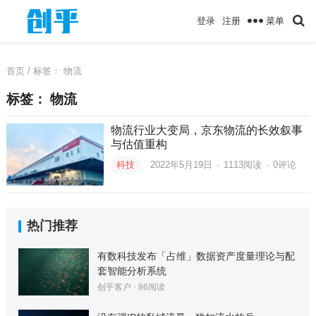
菜单
登录
注册
首页
/ 标签：
物流
标签：
物流
物流行业大变局，京东物流的长效叙事
与估值重构
科技
2022年5月19日
·
1113
阅读
·
0评论
热门推荐
有数科技发布「占维」数据资产度量理论与配
套智能分析系统
创乎客户
·
86
阅读