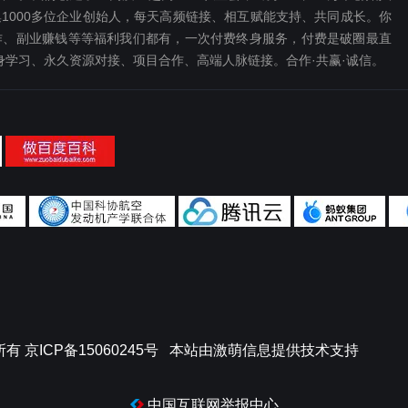
1000多位企业创始人，每天高频链接、相互赋能支持、共同成长。你
、副业赚钱等等福利我们都‬有，一次付费终‬身服务，付费是破圈最‬直
终身学习、永久资源对接、项目合作、高端人脉链接。合作·共赢·诚信。
所有
京ICP备15060245号
本站由
激萌信息
提供技术支持
中国互联网举报中心