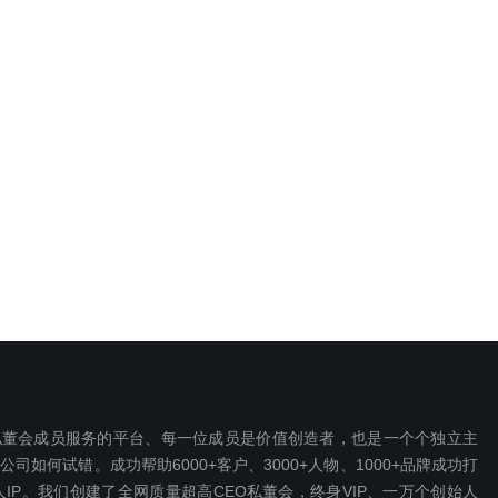
EO私董会成员服务的平台、每一位成员是价值创造者，也是一个个独立主
如何试错。成功帮助6000+客户、3000+人物、1000+品牌成功打
P。我们创建了全网质量超高CEO私董会，终身VIP、一万个创始人