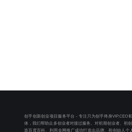
创乎创新创业项目服务平台 - 专注只为创乎终身VIP,C
体，我们帮助众多创业者对接过服务。对初期创业者、初创公司
造百度百科、利用全网推广成功打造出品牌、和创始人个人I