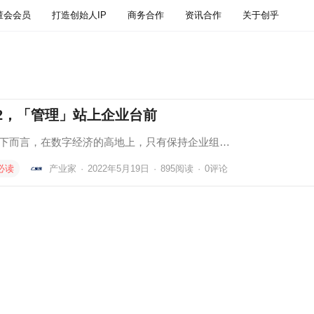
董会会员
打造创始人IP
商务合作
资讯合作
关于创乎
22，「管理」站上企业台前
下而言，在数字经济的高地上，只有保持企业组…
必读
产业家
·
2022年5月19日
·
895
阅读
·
0评论