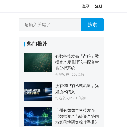
登录
注册
搜索
热门推荐
有数科技发布「占维」数
据资产度量理论与配套智
能分析系统
创乎客户
·
105
阅读
没有强IP的私域流量，犹
如流水的兵
打造个人IP
·
91
阅读
广州有数数字科技发布
《数据资产与碳资产协同
核算落地研究操作手册》