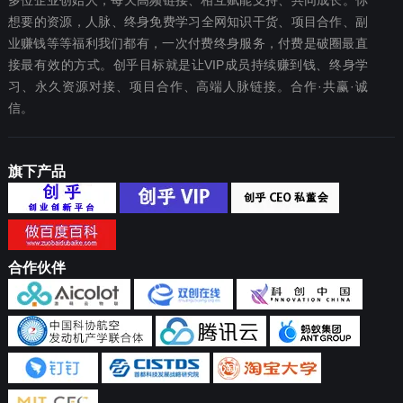
多位企业创始人，每天高频链接、相互赋能支持、共同成长。你
想要‬的资源，人脉、终身免费学习全网知识干货、项目合作、副
业赚钱等等福利我们都‬有，一次付费终‬身服务，付费是破圈最‬直
接最有效‬的方式。创乎目标就是让VIP成员持续赚到钱、终身学
习、永久资源对接、项目合作、高端人脉链接。合作·共赢·诚
信。
旗下产品
合作伙伴