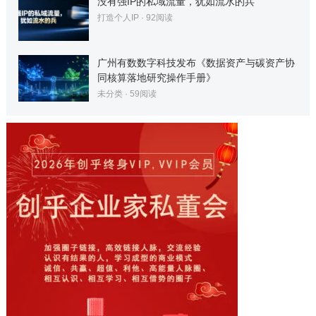
没有强IP的私域流量，犹如流水的兵
打造个人IP
·
92
阅读
广州有数数字科技发布《数据资产与碳资产协
同核算落地研究操作手册》
未分类
·
59
阅读