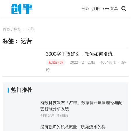
菜单
登录
注册
首页
/ 标签：
运营
标签：
运营
3000字干货好文，教你如何引流
私域运营
2022年2月20日
·
4054
阅读
·
0评
论
热门推荐
有数科技发布「占维」数据资产度量理论与配
套智能分析系统
创乎客户
·
97
阅读
没有强IP的私域流量，犹如流水的兵