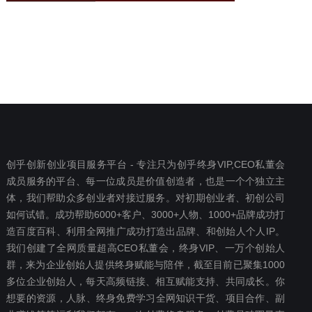
创乎创新创业项目服务平台 - 专注只为创乎终身VIP,CEO私董会
成员服务的平台、每一位成员是价值创造者，也是一个个独立主
体，我们帮助众多创业者对接过服务。对初期创业者、初创公司
如何试错。成功帮助6000+客户、3000+人物、1000+品牌成功打
造百度百科、利用全网推广成功打造出品牌、和创始人个人IP。
我们创建了全网质量超高CEO私董会，终身VIP、一万个创始人
群，来为企业创始人提供终身赋能与陪伴，截至目前已聚集1000
多位企业创始人，每天高频链接、相互赋能支持、共同成长。你
想要‬的资源，人脉、终身免费学习全网知识干货、项目合作、副