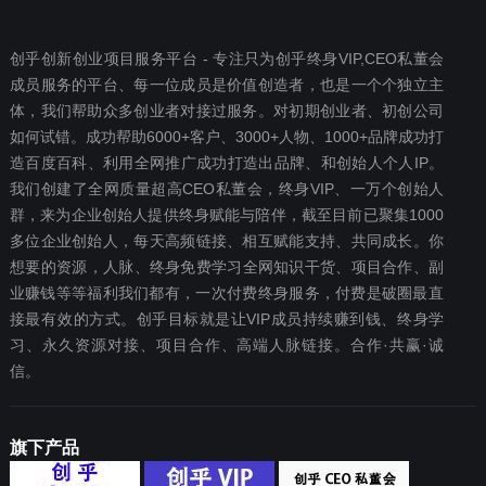
创乎创新创业项目服务平台 - 专注只为创乎终身VIP,CEO私董会
成员服务的平台、每一位成员是价值创造者，也是一个个独立主
体，我们帮助众多创业者对接过服务。对初期创业者、初创公司
如何试错。成功帮助6000+客户、3000+人物、1000+品牌成功打
造百度百科、利用全网推广成功打造出品牌、和创始人个人IP。
我们创建了全网质量超高CEO私董会，终身VIP、一万个创始人
群，来为企业创始人提供终身赋能与陪伴，截至目前已聚集1000
多位企业创始人，每天高频链接、相互赋能支持、共同成长。你
想要‬的资源，人脉、终身免费学习全网知识干货、项目合作、副
业赚钱等等福利我们都‬有，一次付费终‬身服务，付费是破圈最‬直
接最有效‬的方式。创乎目标就是让VIP成员持续赚到钱、终身学
习、永久资源对接、项目合作、高端人脉链接。合作·共赢·诚
信。
旗下产品