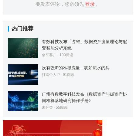
要发表评论，您必须先
登录
。
热门推荐
有数科技发布「占维」数据资产度量理论与配
套智能分析系统
创乎客户
·
100
阅读
没有强IP的私域流量，犹如流水的兵
打造个人IP
·
91
阅读
广州有数数字科技发布《数据资产与碳资产协
同核算落地研究操作手册》
未分类
·
55
阅读