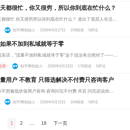
天都很忙，你又很穷，所以你到底在忙什么？
天都很忙 你又很穷所以你到底在忙什么？ 道出了底层人生活…
创乎网创始人
·
2026年6月27日
·
159
阅读
·
0评论
如果不加到私域就等于零
说实话，"流量不加到私域就等于零"这个说法有点绝对了——…
运营
创乎网创始人
·
2026年6月23日
·
176
阅读
·
0评论
量用户 不教育 只筛选解决不付费只咨询客户
你不想被低价值用户咨询 咨询问完不付费 并且 问完还说你…
创乎网创始人
·
2026年6月15日
·
194
阅读
·
0评论
1
2
…
18
下一页