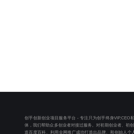
创乎创新创业项目服务平台 - 专注只为创乎终身VIP,C
体，我们帮助众多创业者对接过服务。对初期创业者、初创公司
造百度百科、利用全网推广成功打造出品牌、和创始人个人I