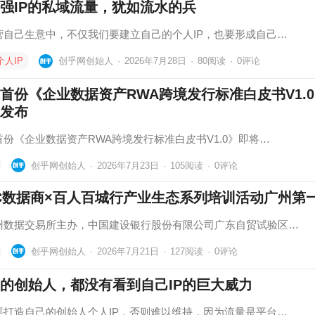
强IP的私域流量，犹如流水的兵
营自己生意中，不仅我们要建立自己的个人IP，也要形成自己…
个人IP
创乎网创始人
·
2026年7月28日
·
80
阅读
·
0评论
首份《企业数据资产RWA跨境发行标准白皮书V1.
发布
首份《企业数据资产RWA跨境发行标准白皮书V1.0》即将…
创乎网创始人
·
2026年7月23日
·
105
阅读
·
0评论
C数据商×百人百城行产业生态系列培训活动广州第
州数据交易所主办，中国建设银行股份有限公司广东自贸试验区…
创乎网创始人
·
2026年7月21日
·
127
阅读
·
0评论
%的创始人，都没有看到自己IP的巨大威力
要打造自己的创始人个人IP，否则难以维持，因为流量是平台…