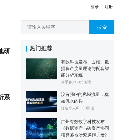
登录
注册
搜索
热门推荐
地研
有数科技发布「占维」数
据资产度量理论与配套智
能分析系统
创乎客户
·
85
阅读
没有强IP的私域流量，犹
析系
如流水的兵
打造个人IP
·
80
阅读
广州有数数字科技发布
《数据资产与碳资产协同
核算落地研究操作手册》