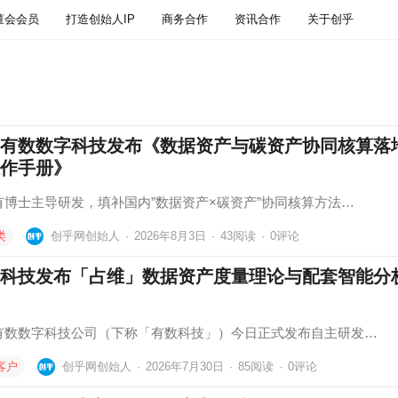
董会会员
打造创始人IP
商务合作
资讯合作
关于创乎
有数数字科技发布《数据资产与碳资产协同核算落
作手册》
有博士主导研发，填补国内”数据资产×碳资产”协同核算方法…
类
创乎网创始人
·
2026年8月3日
·
43
阅读
·
0评论
科技发布「占维」数据资产度量理论与配套智能分
有数数字科技公司（下称「有数科技」）今日正式发布自主研发…
客户
创乎网创始人
·
2026年7月30日
·
85
阅读
·
0评论