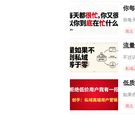
你每
你每
观点
流量
不过
私域
低质
如果
观点
文
章