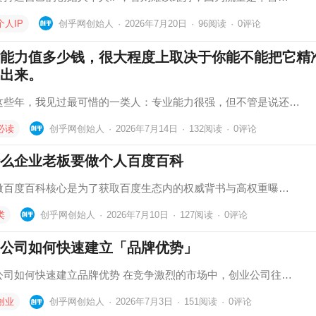
个人IP
创乎网创始人
·
2026年7月20日
·
96
阅读
·
0评论
能力值多少钱，很大程度上取决于你能不能把它精
出来。
这些年，我见过最可惜的一类人：专业能力很强，但不管是说还…
必读
创乎网创始人
·
2026年7月14日
·
132
阅读
·
0评论
么企业老板要做个人百度百科
做百度百科核心是为了获取‌百度生态内的权威背书与高权重曝…
类
创乎网创始人
·
2026年7月10日
·
127
阅读
·
0评论
公司如何快速建立「品牌优势」
公司如何快速建立品牌优势 在竞争激烈的市场中，创业公司往…
创业
创乎网创始人
·
2026年7月3日
·
151
阅读
·
0评论