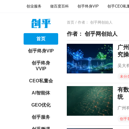
创业服务
做百度百科
创乎终身VIP
创乎CEO私
首页
/ 作者：
创乎网创始人
作者：
创乎网创始人
首页
广州
创乎终身VIP
究操
创乎终身
吴大
VVIP
未分
CEO私董会
有数
AI智能体
统
GEO优化
广州
创乎服务
创乎