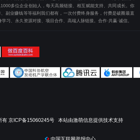
1000多位企业创始人，每天高频链接、相互赋能支持、共同成长。你
、副业赚钱等等福利我们都‬有，一次付费终‬身服务，付费是破圈最‬直
终身学习、永久资源对接、项目合作、高端人脉链接。合作·共赢·诚信。
所有
京ICP备15060245号
本站由
激萌信息
提供技术支持
中国互联网举报中心