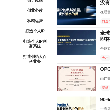
创乎微课
没有
创业必读
在经
私域运营
打造
打造个人IP
全球
即将
打造个人IP创
富系统
全球
打造创始人百
专栏
科业务
OP
由广
活动
90
一定