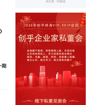
未分类
·
43
阅读
0》
一期