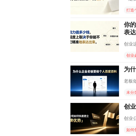
打造
你的
表达
创业
创业
为什
老板
未分
创业
创业
如何