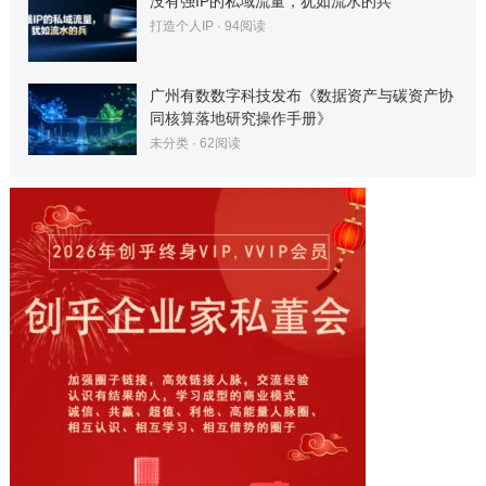
没有强IP的私域流量，犹如流水的兵
打造个人IP
·
94
阅读
广州有数数字科技发布《数据资产与碳资产协
同核算落地研究操作手册》
未分类
·
62
阅读