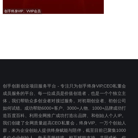
创乎终身VIP、VVIP会员
创乎创新创业项目服务平台 - 专注只为创乎终身VIP,CEO私董会
成员服务的平台、每一位成员是价值创造者，也是一个个独立主
体，我们帮助众多创业者对接过服务。对初期创业者、初创公司
如何试错。成功帮助6000+客户、3000+人物、1000+品牌成功打
造百度百科、利用全网推广成功打造出品牌、和创始人个人IP。
我们创建了全网质量超高CEO私董会，终身VIP、一万个创始人
群，来为企业创始人提供终身赋能与陪伴，截至目前已聚集1000
多位企业创始人，每天高频链接、相互赋能支持、共同成长。你