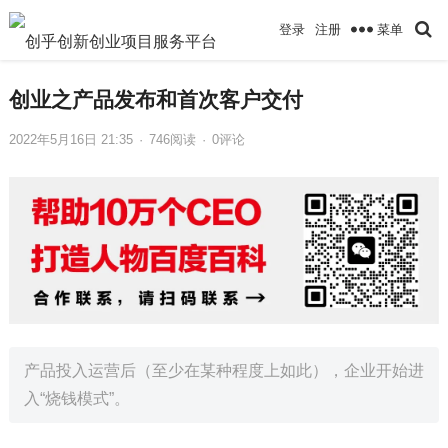
菜单
登录
注册
创业之产品发布和首次客户交付
2022年5月16日 21:35
·
746
阅读
·
0评论
产品投入运营后（至少在某种程度上如此），企业开始进
入“烧钱模式”。