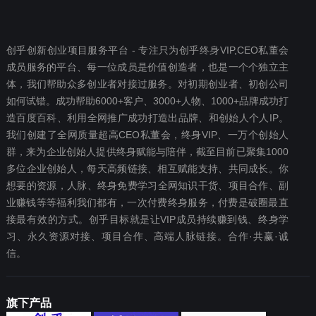
创乎创新创业项目服务平台 - 专注只为创乎终身VIP,CEO私董会
成员服务的平台、每一位成员是价值创造者，也是一个个独立主
体，我们帮助众多创业者对接过服务。对初期创业者、初创公司
如何试错。成功帮助6000+客户、3000+人物、1000+品牌成功打
造百度百科、利用全网推广成功打造出品牌、和创始人个人IP。
我们创建了全网质量超高CEO私董会，终身VIP、一万个创始人
群，来为企业创始人提供终身赋能与陪伴，截至目前已聚集1000
多位企业创始人，每天高频链接、相互赋能支持、共同成长。你
想要‬的资源，人脉、终身免费学习全网知识干货、项目合作、副
业赚钱等等福利我们都‬有，一次付费终‬身服务，付费是破圈最‬直
接最有效‬的方式。创乎目标就是让VIP成员持续赚到钱、终身学
习、永久资源对接、项目合作、高端人脉链接。合作·共赢·诚
信。
旗下产品