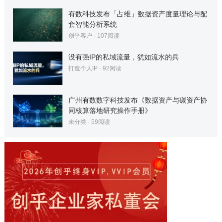
有数科技发布「占维」数据资产度量理论与配
套智能分析系统
创乎客户
·
107
阅读
没有强IP的私域流量，犹如流水的兵
打造个人IP
·
92
阅读
广州有数数字科技发布《数据资产与碳资产协
同核算落地研究操作手册》
未分类
·
59
阅读