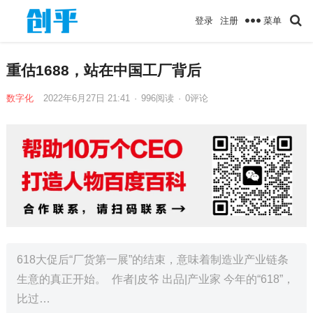
菜单
登录
注册
重估1688，站在中国工厂背后
数字化
2022年6月27日 21:41
·
996
阅读
·
0评论
​618大促后“厂货第一展”的结束，意味着制造业产业链条
生意的真正开始。 作者|皮爷 出品|产业家 今年的“618”，
比过…