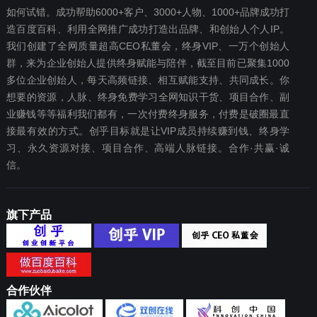
如何试错。成功帮助6000+客户、3000+人物、1000+品牌成功打
造百度百科、利用全网推广成功打造出品牌、和创始人个人IP。
我们创建了全网质量超高CEO私董会，终身VIP、一万个创始人
群，来为企业创始人提供终身赋能与陪伴，截至目前已聚集1000
多位企业创始人，每天高频链接、相互赋能支持、共同成长。你
想要‬的资源，人脉、终身免费学习全网知识干货、项目合作、副
业赚钱等等福利我们都‬有，一次付费终‬身服务，付费是破圈最‬直
接最有效‬的方式。创乎目标就是让VIP成员持续赚到钱、终身学
习、永久资源对接、项目合作、高端人脉链接。合作·共赢·诚
信。
旗下产品
合作伙伴