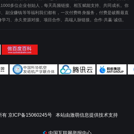
1000多位企业创始人，每天高频链接、相互赋能支持、共同成长。你
、副业赚钱等等福利我们都‬有，一次付费终‬身服务，付费是破圈最‬直
终身学习、永久资源对接、项目合作、高端人脉链接。合作·共赢·诚信。
所有
京ICP备15060245号
本站由
激萌信息
提供技术支持
中国互联网举报中心