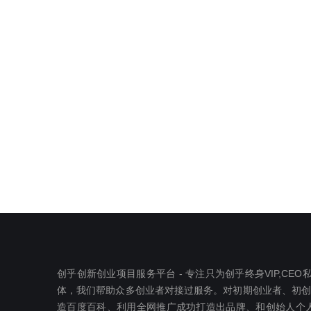
创乎创新创业项目服务平台 - 专注只为创乎终身VIP,C
体，我们帮助众多创业者对接过服务。对初期创业者、初创公司
造百度百科、利用全网推广成功打造出品牌、和创始人个人I