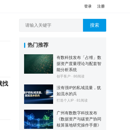
登录
注册
搜索
热门推荐
有数科技发布「占维」数
据资产度量理论与配套智
能分析系统
创乎客户
·
86
阅读
就找
没有强IP的私域流量，犹
如流水的兵
打造个人IP
·
81
阅读
广州有数数字科技发布
《数据资产与碳资产协同
核算落地研究操作手册》