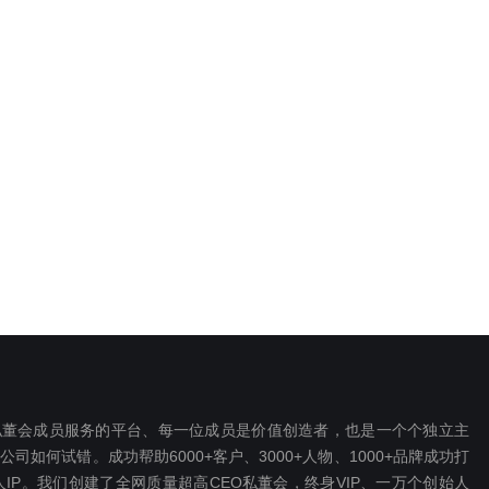
EO私董会成员服务的平台、每一位成员是价值创造者，也是一个个独立主
如何试错。成功帮助6000+客户、3000+人物、1000+品牌成功打
P。我们创建了全网质量超高CEO私董会，终身VIP、一万个创始人