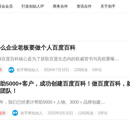
董会会员
打造创始人IP
商务合作
资讯合作
关于创乎
么企业老板要做个人百度百科
做百度百科核心是为了获取‌百度生态内的权威背书与高权重曝…
类
创乎网创始人
·
2026年7月10日
·
129
阅读
·
0评论
助5000+客户，成功创建百度百科！做百度百科，
团队！
年，我们已经累计帮助5000＋人物、3000＋品牌创建…
服务
创乎网创始人
·
2023年9月10日
·
1166
阅读
·
0评论