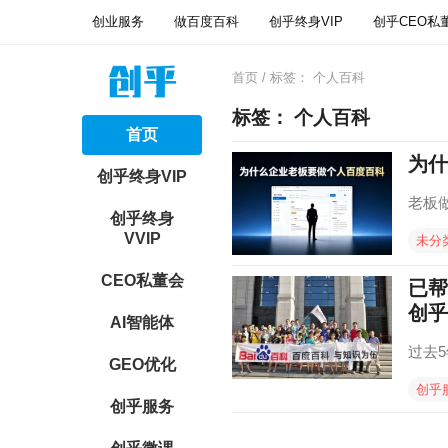
创业服务
做百度百科
创乎终身VIP
创乎CEO私
首页
/ 标签：
个人百科
标签：
个人百科
首页
为什
创乎终身VIP
老板
创乎终身
VVIP
未分
CEO私董会
已帮
创乎
AI智能体
过去5
GEO优化
创乎
创乎服务