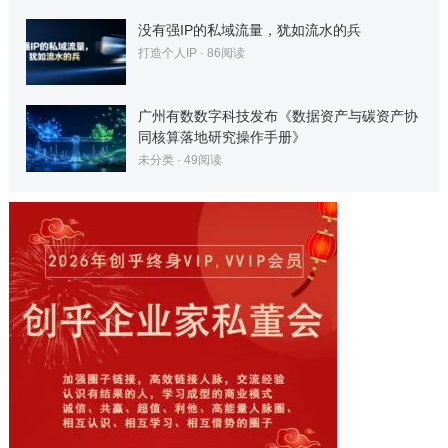
没有强IP的私域流量，犹如流水的兵
打造个人IP
·
86
阅读
广州有数数字科技发布《数据资产与碳资产协
同核算落地研究操作手册》
未分类
·
49
阅读