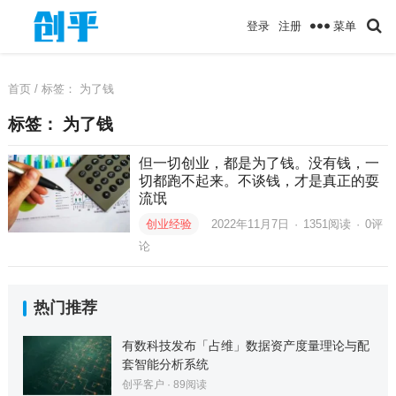
菜单
登录
注册
首页
/ 标签：
为了钱
标签：
为了钱
但一切创业，都是为了钱。没有钱，一
切都跑不起来。不谈钱，才是真正的耍
流氓
创业经验
2022年11月7日
·
1351
阅读
·
0评
论
热门推荐
有数科技发布「占维」数据资产度量理论与配
套智能分析系统
创乎客户
·
89
阅读