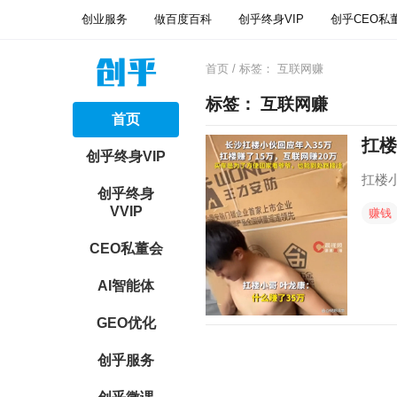
创业服务
做百度百科
创乎终身VIP
创乎CEO私
首页
/ 标签：
互联网赚
标签：
互联网赚
首页
扛楼
创乎终身VIP
扛楼小
创乎终身
VVIP
赚钱
CEO私董会
AI智能体
GEO优化
创乎服务