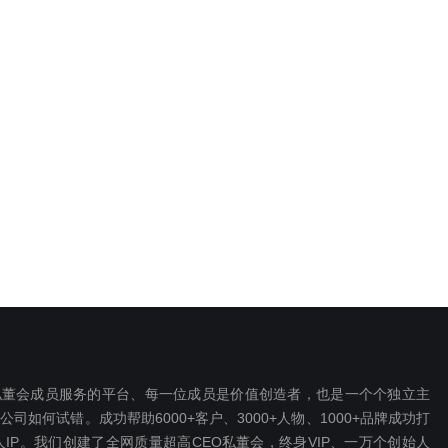
EO私董会成员服务的平台、每一位成员是价值创造者，也是一个个独立主
如何试错。成功帮助6000+客户、3000+人物、1000+品牌成功打
P。我们创建了全网质量超高CEO私董会，终身VIP、一万个创始人