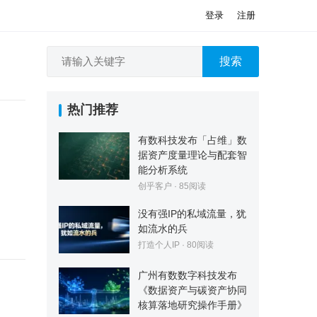
登录
注册
搜索
热门推荐
有数科技发布「占维」数
据资产度量理论与配套智
能分析系统
创乎客户
·
85
阅读
没有强IP的私域流量，犹
如流水的兵
打造个人IP
·
80
阅读
广州有数数字科技发布
《数据资产与碳资产协同
核算落地研究操作手册》