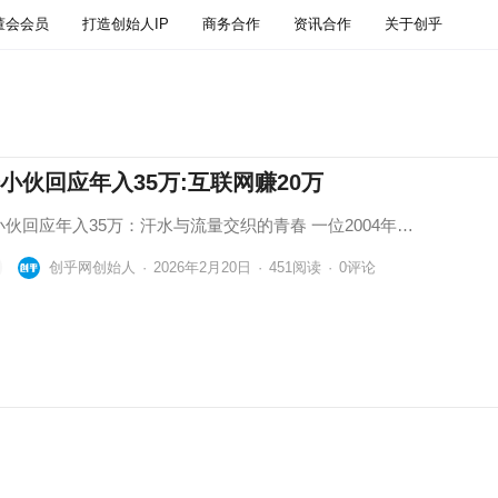
董会会员
打造创始人IP
商务合作
资讯合作
关于创乎
小伙回应年入35万:互联网赚20万
伙回应年入35万：汗水与流量交织的青春 一位2004年…
创乎网创始人
·
2026年2月20日
·
451
阅读
·
0评论