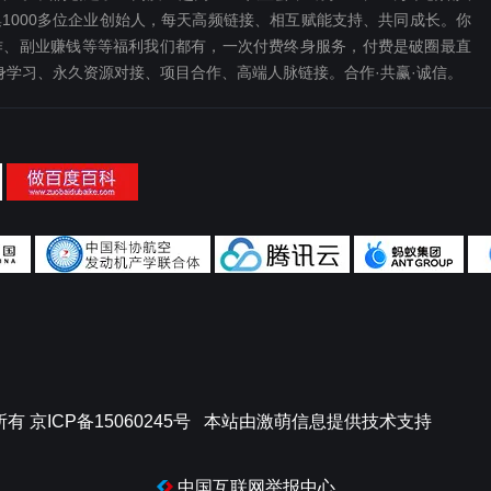
1000多位企业创始人，每天高频链接、相互赋能支持、共同成长。你
、副业赚钱等等福利我们都‬有，一次付费终‬身服务，付费是破圈最‬直
终身学习、永久资源对接、项目合作、高端人脉链接。合作·共赢·诚信。
所有
京ICP备15060245号
本站由
激萌信息
提供技术支持
中国互联网举报中心