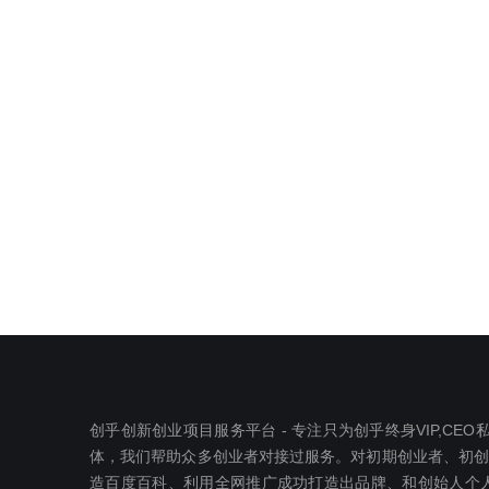
创乎创新创业项目服务平台 - 专注只为创乎终身VIP,C
体，我们帮助众多创业者对接过服务。对初期创业者、初创公司
造百度百科、利用全网推广成功打造出品牌、和创始人个人I