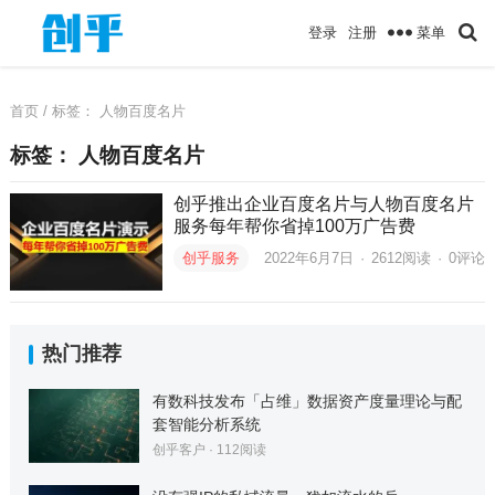
菜单
登录
注册
首页
/ 标签：
人物百度名片
标签：
人物百度名片
创乎推出企业百度名片与人物百度名片
服务每年帮你省掉100万广告费
创乎服务
2022年6月7日
·
2612
阅读
·
0评论
热门推荐
有数科技发布「占维」数据资产度量理论与配
套智能分析系统
创乎客户
·
112
阅读