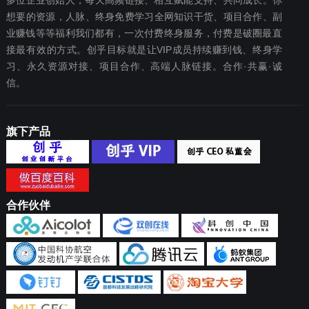
多位企业创始人，每天高频链接、相互赋能支持、共同成长。你
想要‬的资源，人脉、终身免费学习全网知识干货、项目合作、副
业赚钱等等福利我们都‬有，一次付费终‬身服务，付费是破圈最‬直
接最有效‬的方式。创乎目标就是让VIP成员持续赚到钱、终身学
习、永久资源对接、项目合作、高端人脉链接。合作·共赢·诚
信。
旗下产品
合作伙伴