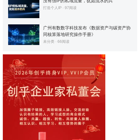
没有强IP的私域流量，犹如流水的兵
打造个人IP
·
97
阅读
广州有数数字科技发布《数据资产与碳资产协
同核算落地研究操作手册》
未分类
·
66
阅读