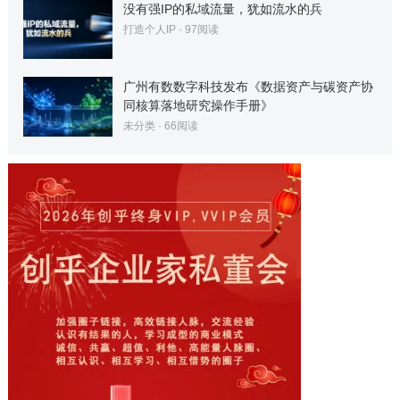
没有强IP的私域流量，犹如流水的兵
打造个人IP
·
97
阅读
广州有数数字科技发布《数据资产与碳资产协
同核算落地研究操作手册》
未分类
·
66
阅读