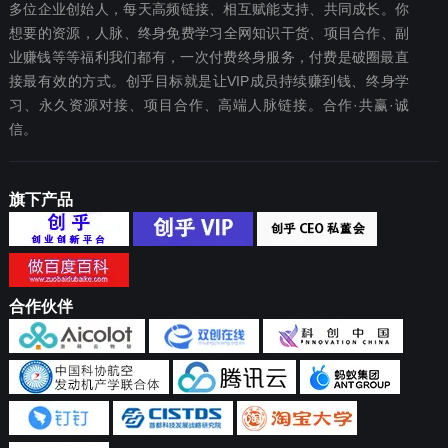
多位企业创始人，每天高频链接、相互赋能支持、共同成长。你
想要‬的资源，人脉、终身免费学习全网知识干货、项目合作、副
业赚钱等等福利我们都‬有，一次付费终‬身服务，付费是破圈最‬直
接最有效‬的方式。创乎目标就是让VIP成员持续赚到钱、终身学
习、永久资源对接、项目合作、高端人脉链接。合作·共赢·诚
信。
旗下产品
合作伙伴