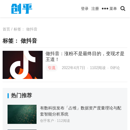
菜单
登录
注册
首页
/ 标签：
做抖音
标签：
做抖音
做抖音：涨粉不是最终目的，变现才是
王道！
引流
2022年4月7日
·
1102
阅读
·
0评论
热门推荐
有数科技发布「占维」数据资产度量理论与配
套智能分析系统
创乎客户
·
112
阅读