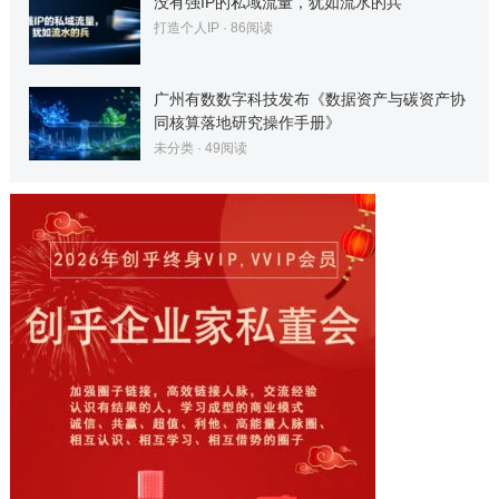
没有强IP的私域流量，犹如流水的兵
打造个人IP
·
86
阅读
广州有数数字科技发布《数据资产与碳资产协
同核算落地研究操作手册》
未分类
·
49
阅读