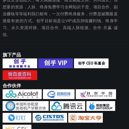
多位企业创始人，每天高频链接、相互赋能支持、共同成长。你
想要‬的资源，人脉、终身免费学习全网知识干货、项目合作、副
业赚钱等等福利我们都‬有，一次付费终‬身服务，付费是破圈最‬直
接最有效‬的方式。创乎目标就是让VIP成员持续赚到钱、终身学
习、永久资源对接、项目合作、高端人脉链接。合作·共赢·诚
信。
旗下产品
合作伙伴