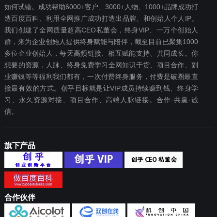
如何试错。成功帮助6000+客户、3000+人物、1000+品牌成功打
造百度百科、利用全网推广成功打造出品牌、和创始人个人IP。
我们创建了全网质量超高CEO私董会，终身VIP、一万个创始人
群，来为企业创始人提供终身赋能与陪伴，截至目前已聚集1000
多位企业创始人，每天高频链接、相互赋能支持、共同成长。你
想要‬的资源，人脉、终身免费学习全网知识干货、项目合作、副
业赚钱等等福利我们都‬有，一次付费终‬身服务，付费是破圈最‬直
接最有效‬的方式。创乎目标就是让VIP成员持续赚到钱、终身学
习、永久资源对接、项目合作、高端人脉链接。合作·共赢·诚
信。
旗下产品
合作伙伴