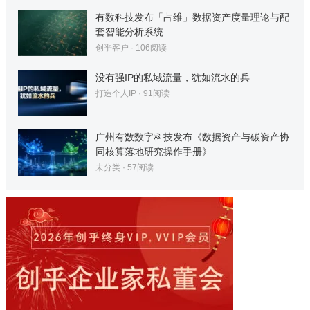
有数科技发布「占维」数据资产度量理论与配
套智能分析系统
创乎客户
·
106
阅读
没有强IP的私域流量，犹如流水的兵
打造个人IP
·
91
阅读
广州有数数字科技发布《数据资产与碳资产协
同核算落地研究操作手册》
未分类
·
57
阅读