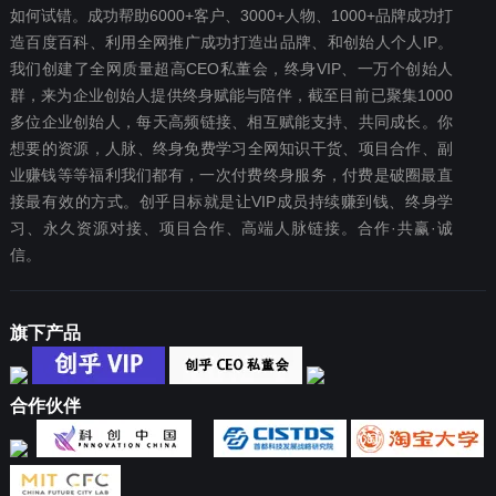
如何试错。成功帮助6000+客户、3000+人物、1000+品牌成功打
造百度百科、利用全网推广成功打造出品牌、和创始人个人IP。
我们创建了全网质量超高CEO私董会，终身VIP、一万个创始人
群，来为企业创始人提供终身赋能与陪伴，截至目前已聚集1000
多位企业创始人，每天高频链接、相互赋能支持、共同成长。你
想要‬的资源，人脉、终身免费学习全网知识干货、项目合作、副
业赚钱等等福利我们都‬有，一次付费终‬身服务，付费是破圈最‬直
接最有效‬的方式。创乎目标就是让VIP成员持续赚到钱、终身学
习、永久资源对接、项目合作、高端人脉链接。合作·共赢·诚
信。
旗下产品
合作伙伴