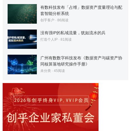
有数科技发布「占维」数据资产度量理论与配
套智能分析系统
创乎客户
·
86
阅读
没有强IP的私域流量，犹如流水的兵
打造个人IP
·
81
阅读
广州有数数字科技发布《数据资产与碳资产协
同核算落地研究操作手册》
未分类
·
45
阅读