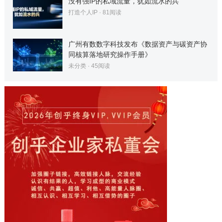
没有强IP的私域流量，犹如流水的兵
打造个人IP
·
81
阅读
广州有数数字科技发布《数据资产与碳资产协
同核算落地研究操作手册》
未分类
·
45
阅读