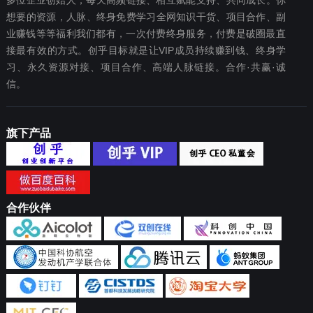
多位企业创始人，每天高频链接、相互赋能支持、共同成长。你
想要‬的资源，人脉、终身免费学习全网知识干货、项目合作、副
业赚钱等等福利我们都‬有，一次付费终‬身服务，付费是破圈最‬直
接最有效‬的方式。创乎目标就是让VIP成员持续赚到钱、终身学
习、永久资源对接、项目合作、高端人脉链接。合作·共赢·诚
信。
旗下产品
合作伙伴