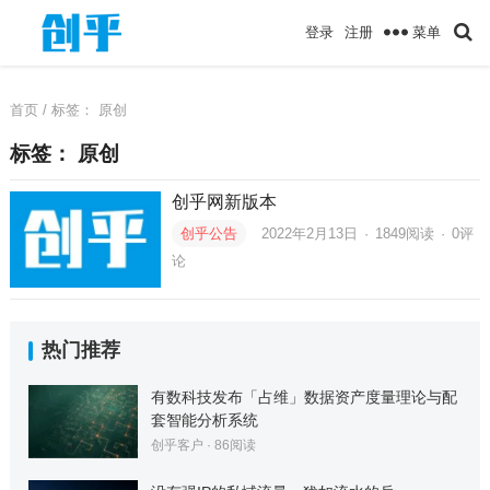
菜单
登录
注册
首页
/ 标签：
原创
标签：
原创
创乎网新版本
创乎公告
2022年2月13日
·
1849
阅读
·
0评
论
热门推荐
有数科技发布「占维」数据资产度量理论与配
套智能分析系统
创乎客户
·
86
阅读