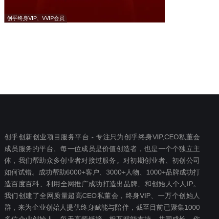
创乎终身VIP、VVIP会员
创乎创新创业项目服务平台 - 专注只为创乎终身VIP,CEO私董会
成员服务的平台、每一位成员是价值创造者，也是一个个独立主
体，我们帮助众多创业者对接过服务。对初期创业者、初创公司
如何试错。成功帮助6000+客户、3000+人物、1000+品牌成功打
造百度百科、利用全网推广成功打造出品牌、和创始人个人IP。
我们创建了全网质量超高CEO私董会，终身VIP、一万个创始人
群，来为企业创始人提供终身赋能与陪伴，截至目前已聚集1000