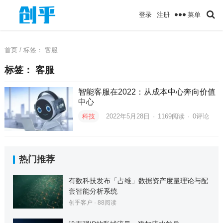
菜单
登录
注册
首页
/ 标签：
客服
标签：
客服
智能客服在2022：从成本中心奔向价值
中心
科技
2022年5月28日
·
1169
阅读
·
0评论
热门推荐
有数科技发布「占维」数据资产度量理论与配
套智能分析系统
创乎客户
·
88
阅读