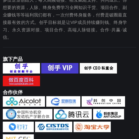
多位企业创始人，每天高频链接、相互赋能支持、共同成长。你
想要‬的资源，人脉、终身免费学习全网知识干货、项目合作、副
业赚钱等等福利我们都‬有，一次付费终‬身服务，付费是破圈最‬直
接最有效‬的方式。创乎目标就是让VIP成员持续赚到钱、终身学
习、永久资源对接、项目合作、高端人脉链接。合作·共赢·诚
信。
旗下产品
合作伙伴