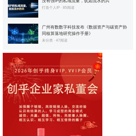
没有强IP的私域流量，犹如流水的兵
打造个人IP
·
85
阅读
广州有数数字科技发布《数据资产与碳资产协
同核算落地研究操作手册》
未分类
·
47
阅读