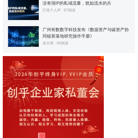
没有强IP的私域流量，犹如流水的兵
打造个人IP
·
97
阅读
广州有数数字科技发布《数据资产与碳资产协
同核算落地研究操作手册》
未分类
·
66
阅读