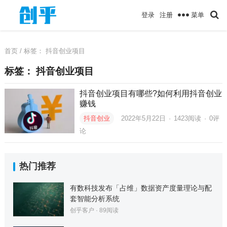
菜单
登录
注册
首页
/ 标签：
抖音创业项目
标签：
抖音创业项目
抖音创业项目有哪些?如何利用抖音创业
赚钱
抖音创业
2022年5月22日
·
1423
阅读
·
0评
论
热门推荐
有数科技发布「占维」数据资产度量理论与配
套智能分析系统
创乎客户
·
89
阅读