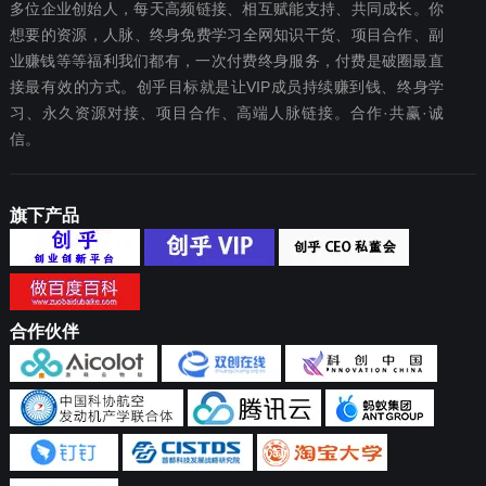
多位企业创始人，每天高频链接、相互赋能支持、共同成长。你
想要‬的资源，人脉、终身免费学习全网知识干货、项目合作、副
业赚钱等等福利我们都‬有，一次付费终‬身服务，付费是破圈最‬直
接最有效‬的方式。创乎目标就是让VIP成员持续赚到钱、终身学
习、永久资源对接、项目合作、高端人脉链接。合作·共赢·诚
信。
旗下产品
合作伙伴