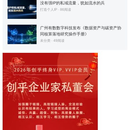
没有强IP的私域流量，犹如流水的兵
打造个人IP
·
86
阅读
广州有数数字科技发布《数据资产与碳资产协
同核算落地研究操作手册》
未分类
·
49
阅读