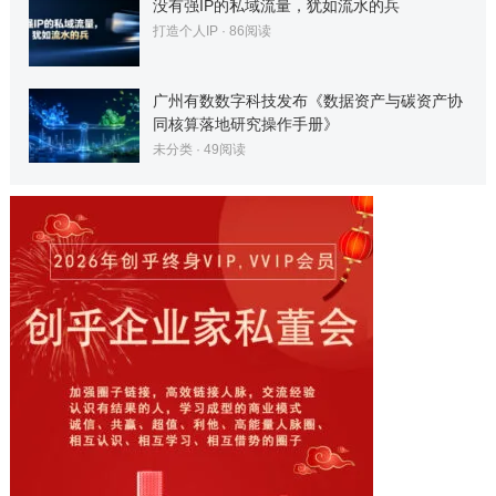
没有强IP的私域流量，犹如流水的兵
打造个人IP
·
86
阅读
广州有数数字科技发布《数据资产与碳资产协
同核算落地研究操作手册》
未分类
·
49
阅读