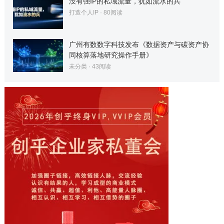
没有强IP的私域流量，犹如流水的兵
打造个人IP
·
80
阅读
广州有数数字科技发布《数据资产与碳资产协
同核算落地研究操作手册》
未分类
·
43
阅读