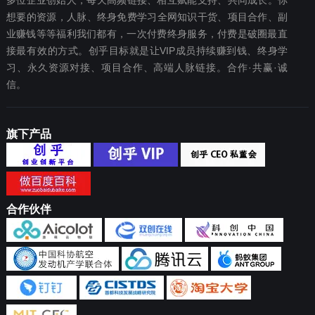
多位企业创始人，每天高频链接、相互赋能支持、共同成长。你
想要‬的资源，人脉、终身免费学习全网知识干货、项目合作、副
业赚钱等等福利我们都‬有，一次付费终‬身服务，付费是破圈最‬直
接最有效‬的方式。创乎目标就是让VIP成员持续赚到钱、终身学
习、永久资源对接、项目合作、高端人脉链接。合作·共赢·诚
信。
旗下产品
合作伙伴