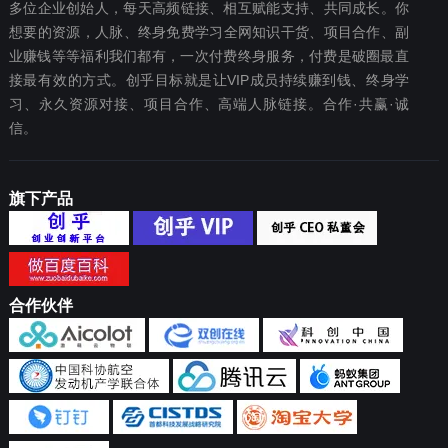
多位企业创始人，每天高频链接、相互赋能支持、共同成长。你
想要‬的资源，人脉、终身免费学习全网知识干货、项目合作、副
业赚钱等等福利我们都‬有，一次付费终‬身服务，付费是破圈最‬直
接最有效‬的方式。创乎目标就是让VIP成员持续赚到钱、终身学
习、永久资源对接、项目合作、高端人脉链接。合作·共赢·诚
信。
旗下产品
合作伙伴