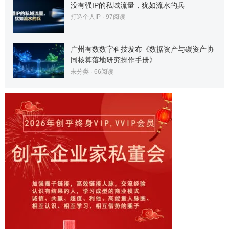
没有强IP的私域流量，犹如流水的兵
打造个人IP
·
97
阅读
广州有数数字科技发布《数据资产与碳资产协
同核算落地研究操作手册》
未分类
·
66
阅读