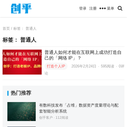
菜单
登录
注册
首页
/ 标签：
普通人
标签：
普通人
普通人如何才能在互联网上成功打造自
己的「网络 IP」？
打造个人IP
2026年2月24日
·
595
阅读
·
0评
论
热门推荐
有数科技发布「占维」数据资产度量理论与配
套智能分析系统
创乎客户
·
112
阅读