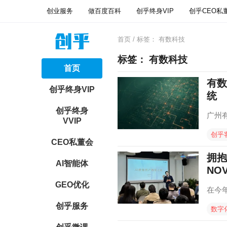
创业服务
做百度百科
创乎终身VIP
创乎CEO私
首页
/ 标签：
有数科技
标签：
有数科技
首页
有数
创乎终身VIP
统
创乎终身
广州
VVIP
创乎
CEO私董会
拥抱
AI智能体
NO
GEO优化
在今
创乎服务
数字