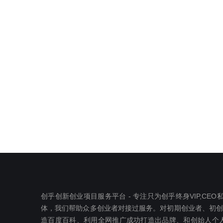
创乎创新创业项目服务平台 - 专注只为创乎终身VIP,C
体，我们帮助众多创业者对接过服务。对初期创业者、初创公司
造百度百科、利用全网推广成功打造出品牌、和创始人个人I