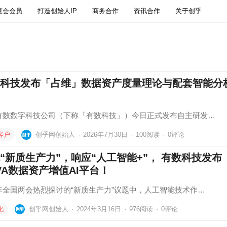
董会会员
打造创始人IP
商务合作
资讯合作
关于创乎
科技发布「占维」数据资产度量理论与配套智能分
有数数字科技公司（下称「有数科技」）今日正式发布自主研发…
客户
创乎网创始人
·
2026年7月30日
·
100
阅读
·
0评论
“新质生产力”，响应“人工智能+”， 有数科技发布
VA数据资产增值AI平台！
年全国两会热烈探讨的“新质生产力”议题中，人工智能技术作…
化
创乎网创始人
·
2024年3月16日
·
976
阅读
·
0评论