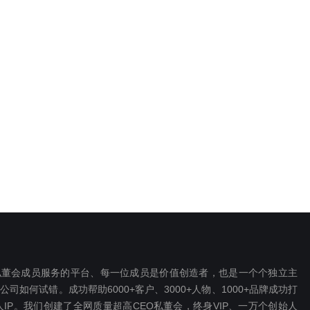
EO私董会成员服务的平台、每一位成员是价值创造者，也是一个个独立主
如何试错。成功帮助6000+客户、3000+人物、1000+品牌成功打
P。我们创建了全网质量超高CEO私董会，终身VIP、一万个创始人