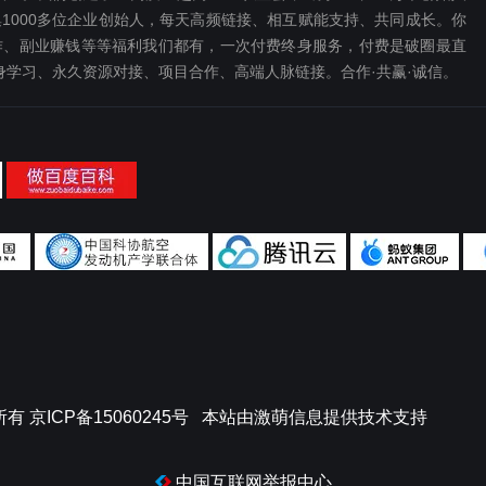
1000多位企业创始人，每天高频链接、相互赋能支持、共同成长。你
、副业赚钱等等福利我们都‬有，一次付费终‬身服务，付费是破圈最‬直
终身学习、永久资源对接、项目合作、高端人脉链接。合作·共赢·诚信。
所有
京ICP备15060245号
本站由
激萌信息
提供技术支持
中国互联网举报中心