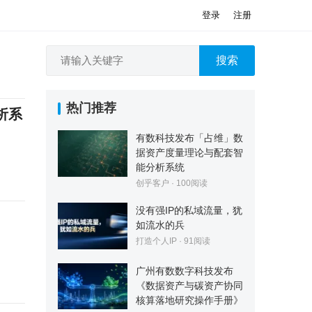
登录
注册
搜索
热门推荐
析系
有数科技发布「占维」数
据资产度量理论与配套智
能分析系统
创乎客户
·
100
阅读
没有强IP的私域流量，犹
如流水的兵
打造个人IP
·
91
阅读
广州有数数字科技发布
《数据资产与碳资产协同
核算落地研究操作手册》