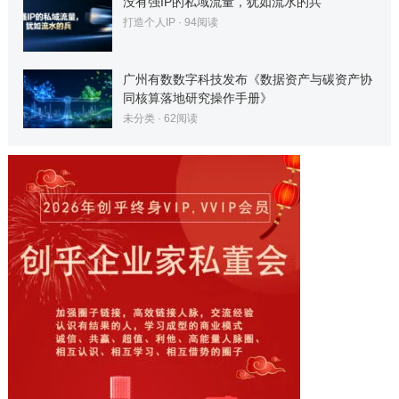
没有强IP的私域流量，犹如流水的兵
打造个人IP
·
94
阅读
广州有数数字科技发布《数据资产与碳资产协
同核算落地研究操作手册》
未分类
·
62
阅读