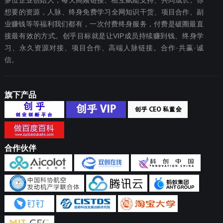
多位企业创始人，每天高频链接、相互赋能支持、共同成长。你
想要‬的资源，人脉、终身免费学习全网知识干货、项目合作、副
业赚钱等等福利我们都‬有，一次付费终‬身服务，付费是破圈最‬直
接最有效‬的方式。创乎目标就是让VIP成员持续赚到钱、终身学
习、永久资源对接、项目合作、高端人脉链接。合作·共赢·诚
信。
旗下产品
合作伙伴