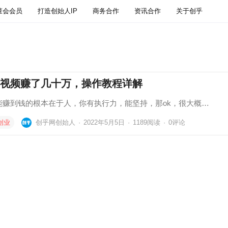
董会会员
打造创始人IP
商务合作
资讯合作
关于创乎
视频赚了几十万，操作教程详解
能赚到钱的根本在于人，你有执行力，能坚持，那ok，很大概…
创业
创乎网创始人
·
2022年5月5日
·
1189
阅读
·
0评论