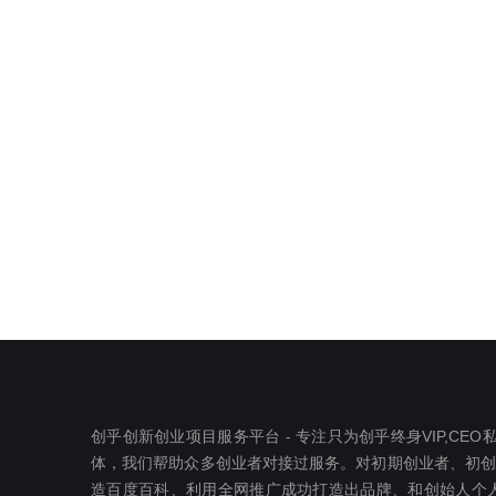
创乎创新创业项目服务平台 - 专注只为创乎终身VIP,C
体，我们帮助众多创业者对接过服务。对初期创业者、初创公司
造百度百科、利用全网推广成功打造出品牌、和创始人个人I