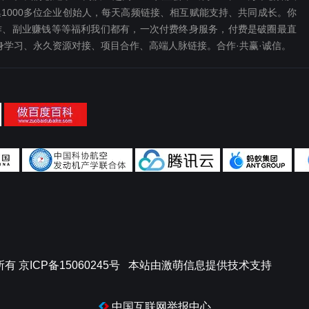
1000多位企业创始人，每天高频链接、相互赋能支持、共同成长。你
、副业赚钱等等福利我们都‬有，一次付费终‬身服务，付费是破圈最‬直
终身学习、永久资源对接、项目合作、高端人脉链接。合作·共赢·诚信。
所有
京ICP备15060245号
本站由
激萌信息
提供技术支持
中国互联网举报中心