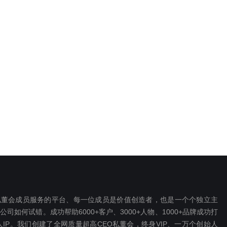
EO私董会成员服务的平台、每一位成员是价值创造者，也是一个个独立主
如何试错。成功帮助6000+客户、3000+人物、1000+品牌成功打
P。我们创建了全网质量超高CEO私董会，终身VIP、一万个创始人