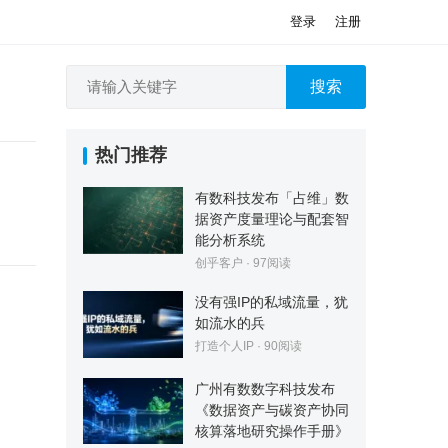
登录
注册
搜索
热门推荐
有数科技发布「占维」数
据资产度量理论与配套智
能分析系统
创乎客户
·
97
阅读
没有强IP的私域流量，犹
如流水的兵
打造个人IP
·
90
阅读
广州有数数字科技发布
《数据资产与碳资产协同
核算落地研究操作手册》