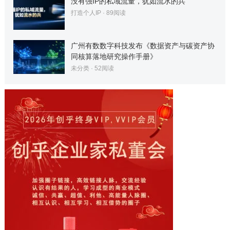
没有强IP的私域流量，犹如流水的兵
打造个人IP
·
89
阅读
广州有数数字科技发布《数据资产与碳资产协
同核算落地研究操作手册》
未分类
·
52
阅读