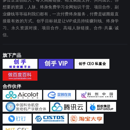
多位企业创始人，每天高频链接、相互赋能支持、共同成长。你
想要‬的资源，人脉、终身免费学习全网知识干货、项目合作、副
业赚钱等等福利我们都‬有，一次付费终‬身服务，付费是破圈最‬直
接最有效‬的方式。创乎目标就是让VIP成员持续赚到钱、终身学
习、永久资源对接、项目合作、高端人脉链接。合作·共赢·诚
信。
旗下产品
合作伙伴