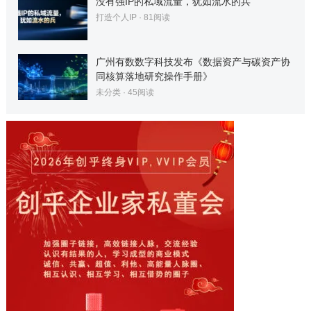
没有强IP的私域流量，犹如流水的兵
打造个人IP
·
81
阅读
广州有数数字科技发布《数据资产与碳资产协
同核算落地研究操作手册》
未分类
·
45
阅读