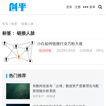
菜单
登录
注册
首页
/ 标签：
链接人脉
标签：
链接人脉
小白如何链接行业万粉大佬
创业经验
2022年5月6日
·
1165
阅读
·
0评论
热门推荐
有数科技发布「占维」数据资产度量理论与配
套智能分析系统
创乎客户
·
86
阅读