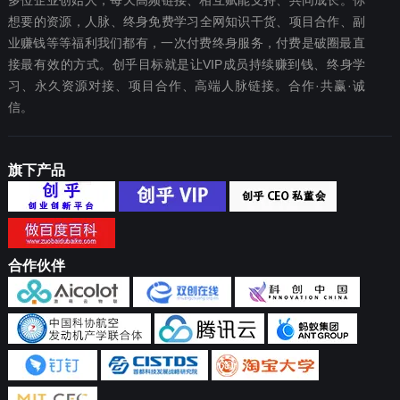
多位企业创始人，每天高频链接、相互赋能支持、共同成长。你
想要‬的资源，人脉、终身免费学习全网知识干货、项目合作、副
业赚钱等等福利我们都‬有，一次付费终‬身服务，付费是破圈最‬直
接最有效‬的方式。创乎目标就是让VIP成员持续赚到钱、终身学
习、永久资源对接、项目合作、高端人脉链接。合作·共赢·诚
信。
旗下产品
合作伙伴