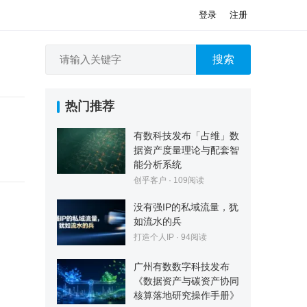
登录
注册
搜索
热门推荐
有数科技发布「占维」数
据资产度量理论与配套智
能分析系统
创乎客户
·
109
阅读
没有强IP的私域流量，犹
如流水的兵
打造个人IP
·
94
阅读
广州有数数字科技发布
《数据资产与碳资产协同
核算落地研究操作手册》