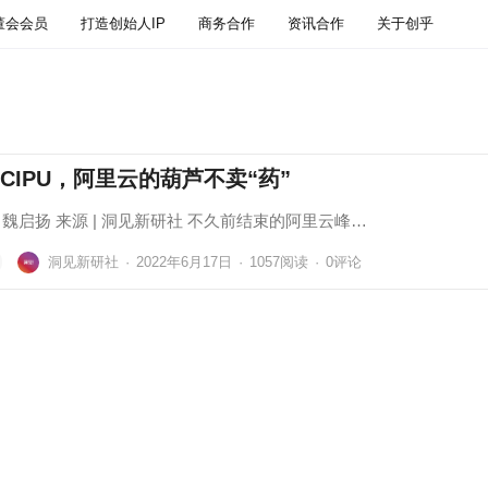
董会会员
打造创始人IP
商务合作
资讯合作
关于创乎
CIPU，阿里云的葫芦不卖“药”
| 魏启扬 来源 | 洞见新研社 不久前结束的阿里云峰…
洞见新研社
·
2022年6月17日
·
1057
阅读
·
0评论