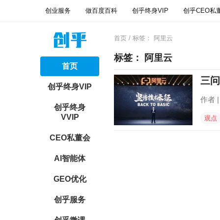
创业服务
做百度百科
创乎终身VIP
创乎CEO私
首页
/ 标签：
阿里云
标签：
阿里云
首页
三问
创乎终身VIP
作者 
创乎终身
VVIP
观点
CEO私董会
AI智能体
GEO优化
创乎服务