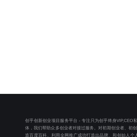
创乎创新创业项目服务平台 - 专注只为创乎终身VIP,C
体，我们帮助众多创业者对接过服务。对初期创业者、初创公司
造百度百科、利用全网推广成功打造出品牌、和创始人个人I