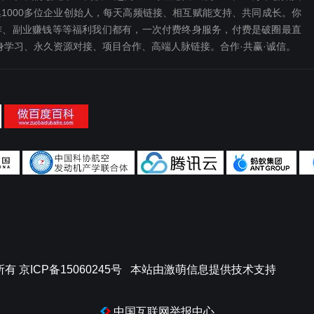
1000多位企业创始人，每天高频链接、相互赋能支持、共同成长。你
、副业赚钱等等福利我们都‬有，一次付费终‬身服务，付费是破圈最‬直
终身学习、永久资源对接、项目合作、高端人脉链接。合作·共赢·诚信。
所有
京ICP备15060245号
本站由
激萌信息
提供技术支持
中国互联网举报中心