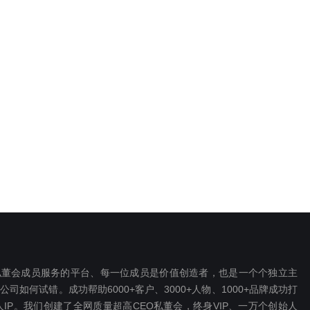
EO私董会成员服务的平台、每一位成员是价值创造者，也是一个个独立主
如何试错。成功帮助6000+客户、3000+人物、1000+品牌成功打
P。我们创建了全网质量超高CEO私董会，终身VIP、一万个创始人