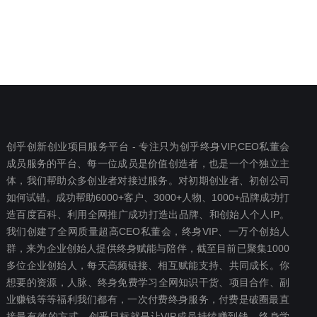
创乎创新创业项目服务平台 - 专注只为创乎终身VIP,CEO私董会
成员服务的平台、每一位成员是价值创造者，也是一个个独立主
体，我们帮助众多创业者对接过服务。对初期创业者、初创公司
如何试错。成功帮助6000+客户、3000+人物、1000+品牌成功打
造百度百科、利用全网推广成功打造出品牌、和创始人个人IP。
我们创建了全网质量超高CEO私董会，终身VIP、一万个创始人
群，来为企业创始人提供终身赋能与陪伴，截至目前已聚集1000
多位企业创始人，每天高频链接、相互赋能支持、共同成长。你
想要‬的资源，人脉、终身免费学习全网知识干货、项目合作、副
业赚钱等等福利我们都‬有，一次付费终‬身服务，付费是破圈最‬直
接最有效‬的方式。创乎目标就是让VIP成员持续赚到钱、终身学