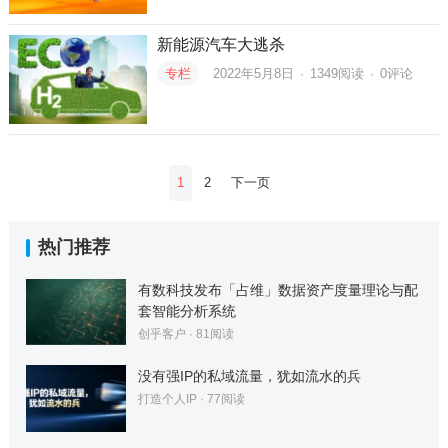
新能源汽车大逃杀
专栏
2022年5月8日
·
1349
阅读
·
0评论
文
1
2
下一页
章
分
热门推荐
页
有数科技发布「占维」数据资产度量理论与配
套智能分析系统
创乎客户
·
81
阅读
没有强IP的私域流量，犹如流水的兵
打造个人IP
·
77
阅读