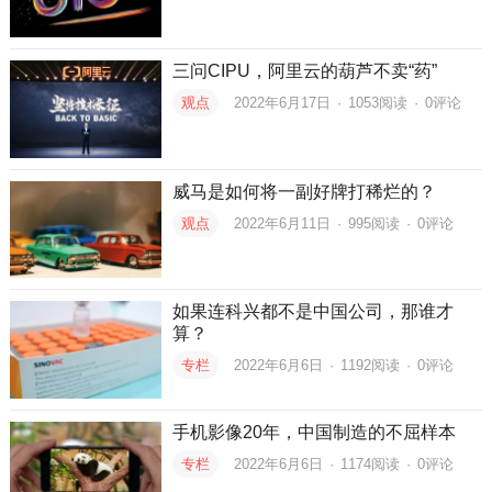
三问CIPU，阿里云的葫芦不卖“药”
观点
2022年6月17日
·
1053
阅读
·
0评论
威马是如何将一副好牌打稀烂的？
观点
2022年6月11日
·
995
阅读
·
0评论
如果连科兴都不是中国公司，那谁才
算？
专栏
2022年6月6日
·
1192
阅读
·
0评论
手机影像20年，中国制造的不屈样本
专栏
2022年6月6日
·
1174
阅读
·
0评论