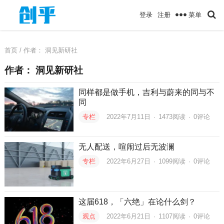
菜单
登录
注册
首页
/ 作者：
洞见新研社
作者：
洞见新研社
同样都是做手机，吉利与蔚来的同与不
同
专栏
2022年7月11日
·
1473
阅读
·
0评论
无人配送，喧闹过后无波澜
专栏
2022年6月27日
·
1099
阅读
·
0评论
这届618，「六绝」在论什么剑？
观点
2022年6月21日
·
1107
阅读
·
0评论