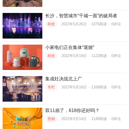
长沙，智慧城市“千城一面”的破局者
科技
2022年5月26日
·
1075
阅读
·
0评论
小家电们正在集体“退烧”
科技
2022年5月19日
·
1122
阅读
·
0评论
集成灶决战北上广
专栏
2022年5月16日
·
1168
阅读
·
0评论
双11崩了，618你还好吗？
营销
2022年5月14日
·
1149
阅读
·
0评论