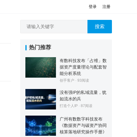
登录
注册
搜索
热门推荐
有数科技发布「占维」数
据资产度量理论与配套智
能分析系统
创乎客户
·
93
阅读
没有强IP的私域流量，犹
如流水的兵
打造个人IP
·
87
阅读
广州有数数字科技发布
《数据资产与碳资产协同
核算落地研究操作手册》