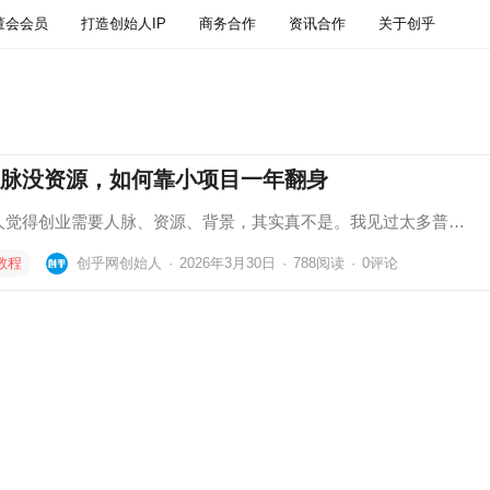
董会会员
打造创始人IP
商务合作
资讯合作
关于创乎
脉没资源，如何靠小项目一年翻身
人觉得创业需要人脉、资源、背景，其实真不是。我见过太多普…
教程
创乎网创始人
·
2026年3月30日
·
788
阅读
·
0评论