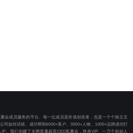
EO私董会成员服务的平台、每一位成员是价值创造者，也是一个个独立主
如何试错。成功帮助6000+客户、3000+人物、1000+品牌成功打
P。我们创建了全网质量超高CEO私董会，终身VIP、一万个创始人