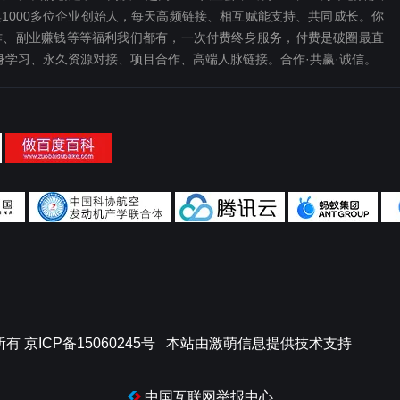
1000多位企业创始人，每天高频链接、相互赋能支持、共同成长。你
、副业赚钱等等福利我们都‬有，一次付费终‬身服务，付费是破圈最‬直
终身学习、永久资源对接、项目合作、高端人脉链接。合作·共赢·诚信。
所有
京ICP备15060245号
本站由
激萌信息
提供技术支持
中国互联网举报中心