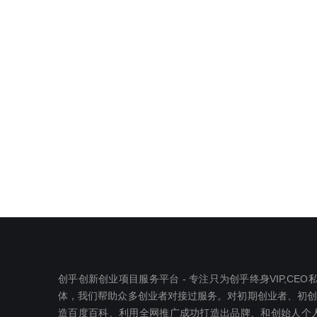
创乎创新创业项目服务平台 - 专注只为创乎终身VIP,C
体，我们帮助众多创业者对接过服务。对初期创业者、初创公司
造百度百科、利用全网推广成功打造出品牌、和创始人个人I