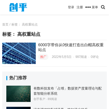
菜单
登录
注册
首页
/ 标签：
高权重站点
标签：
高权重站点
6000字带你从0快速打造出白帽高权重
站点
推广
2022年5月5日
·
997
阅读
·
0评论
热门推荐
有数科技发布「占维」数据资产度量理论与配
套智能分析系统
创乎客户
·
89
阅读