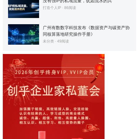
没有强IP的私域流量，犹如流水的兵
打造个人IP
·
86
阅读
广州有数数字科技发布《数据资产与碳资产协
同核算落地研究操作手册》
未分类
·
49
阅读