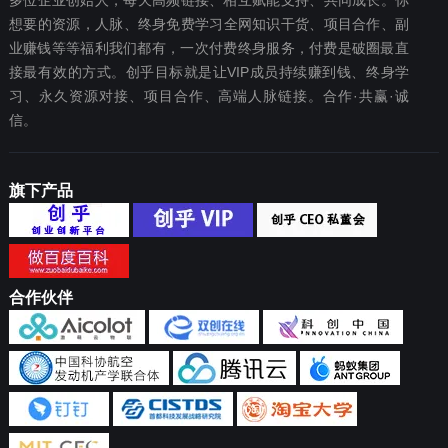
多位企业创始人，每天高频链接、相互赋能支持、共同成长。你
想要‬的资源，人脉、终身免费学习全网知识干货、项目合作、副
业赚钱等等福利我们都‬有，一次付费终‬身服务，付费是破圈最‬直
接最有效‬的方式。创乎目标就是让VIP成员持续赚到钱、终身学
习、永久资源对接、项目合作、高端人脉链接。合作·共赢·诚
信。
旗下产品
合作伙伴