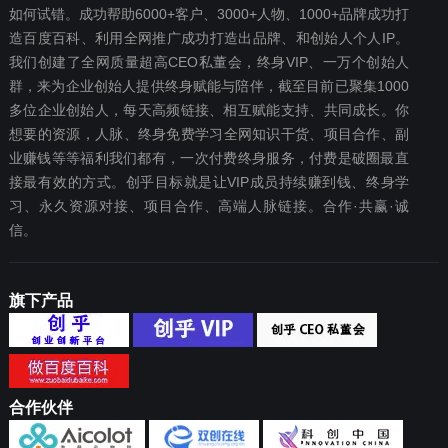
如何试错。成功帮助6000+客户、3000+人物、1000+品牌成功打
造百度百科、利用全网推广成功打造出品牌、和创始人个人IP。
我们创建了全网质量超高CEO私董会，终身VIP、一万个创始人
群，来为企业创始人提供终身赋能与陪伴，截至目前已聚集1000
多位企业创始人，每天高频链接、相互赋能支持、共同成长。你
想要‬的资源，人脉、终身免费学习全网知识干货、项目合作、副
业赚钱等等福利我们都‬有，一次付费终‬身服务，付费是破圈最‬直
接最有效‬的方式。创乎目标就是让VIP成员持续赚到钱、终身学
习、永久资源对接、项目合作、高端人脉链接。合作·共赢·诚
信。
旗下产品
合作伙伴