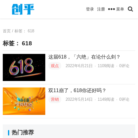
菜单
登录
注册
首页
/ 标签：
618
标签：
618
这届618，「六绝」在论什么剑？
观点
2022年6月21日
·
1109
阅读
·
0评论
双11崩了，618你还好吗？
营销
2022年5月14日
·
1149
阅读
·
0评论
热门推荐