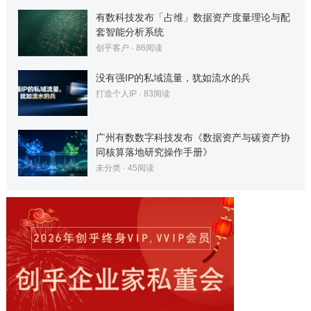
有数科技发布「占维」数据资产度量理论与配
套智能分析系统
创乎客户
·
86
阅读
没有强IP的私域流量，犹如流水的兵
打造个人IP
·
83
阅读
广州有数数字科技发布《数据资产与碳资产协
同核算落地研究操作手册》
未分类
·
45
阅读