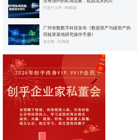
没有强IP的私域流量，犹如流水的兵
打造个人IP
·
89
阅读
广州有数数字科技发布《数据资产与碳资产协
同核算落地研究操作手册》
未分类
·
51
阅读