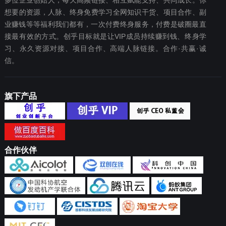
多位企业创始人，每天高频链接、相互赋能支持、共同成长。你
想要‬的资源，人脉、终身免费学习全网知识干货、项目合作、副
业赚钱等等福利我们都‬有，一次付费终‬身服务，付费是破圈最‬直
接最有效‬的方式。创乎目标就是让VIP成员持续赚到钱、终身学
习、永久资源对接、项目合作、高端人脉链接。合作·共赢·诚
信。
旗下产品
合作伙伴