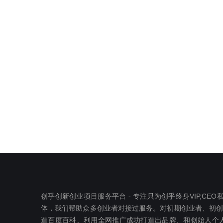
创乎创新创业项目服务平台 - 专注只为创乎终身VIP,C
体，我们帮助众多创业者对接过服务。对初期创业者、初创公司
造百度百科、利用全网推广成功打造出品牌、和创始人个人I