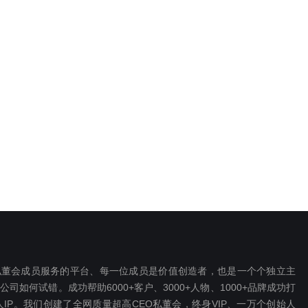
EO私董会成员服务的平台、每一位成员是价值创造者，也是一个个独立主
如何试错。成功帮助6000+客户、3000+人物、1000+品牌成功打
P。我们创建了全网质量超高CEO私董会，终身VIP、一万个创始人