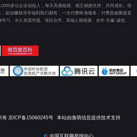
1000多位企业创始人，每天高频链接、相互赋能支持、共同成长。你
、副业赚钱等等福利我们都‬有，一次付费终‬身服务，付费是破圈最‬直
终身学习、永久资源对接、项目合作、高端人脉链接。合作·共赢·诚信。
所有
京ICP备15060245号
本站由
激萌信息
提供技术支持
中国互联网举报中心