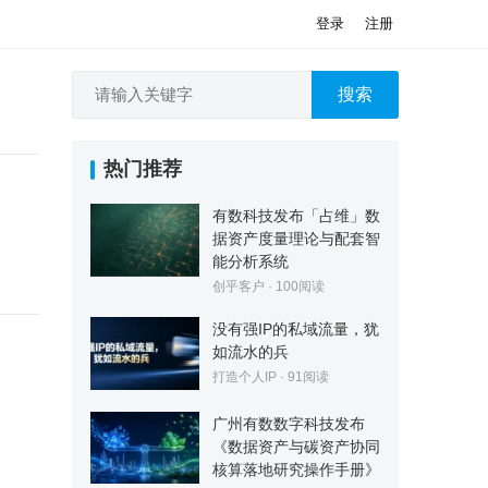
登录
注册
搜索
热门推荐
有数科技发布「占维」数
据资产度量理论与配套智
能分析系统
创乎客户
·
100
阅读
没有强IP的私域流量，犹
如流水的兵
打造个人IP
·
91
阅读
广州有数数字科技发布
《数据资产与碳资产协同
核算落地研究操作手册》