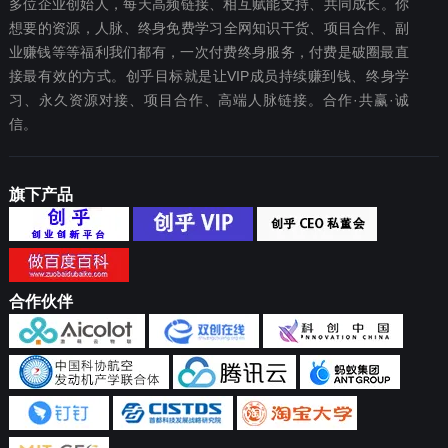
多位企业创始人，每天高频链接、相互赋能支持、共同成长。你
想要‬的资源，人脉、终身免费学习全网知识干货、项目合作、副
业赚钱等等福利我们都‬有，一次付费终‬身服务，付费是破圈最‬直
接最有效‬的方式。创乎目标就是让VIP成员持续赚到钱、终身学
习、永久资源对接、项目合作、高端人脉链接。合作·共赢·诚
信。
旗下产品
合作伙伴