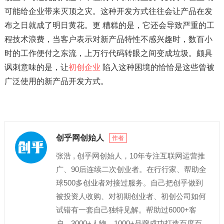
可能给企业带来灭顶之灾。这种开发方式往往会让产品在发
布之日就成了明日黄花。更 糟糕的是，它还会导致严重的工
程技术浪费，当客户表示对新产品特性不感兴趣时，数百小
时的工作便付之东流，上万行代码转眼之间变成垃圾。颇具
讽刺意味的是，让
初创企业
陷入这种困境的恰恰是这些曾被
广泛使用的新产品开发方式。
创乎网创始人
作者
张浩 , 创乎网创始人，10年专注互联网运营推
广、90后连续二次创业者。在行行家、帮助全
球500多创业者对接过服务。自己把创乎做到
被投资人收购、对初期创业者、初创公司如何
试错有一套自己独特见解。帮助过6000+客
户、3000+人物、1000+品牌成功打造百度百