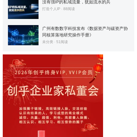
没有强IP的私域流量，犹如流水的兵
打造个人IP
·
88
阅读
广州有数数字科技发布《数据资产与碳资产协
同核算落地研究操作手册》
未分类
·
51
阅读