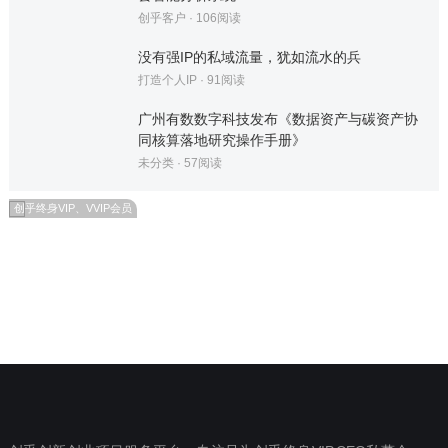
创乎客户
·
106
阅读
没有强IP的私域流量，犹如流水的兵
打造个人IP
·
91
阅读
广州有数数字科技发布《数据资产与碳资产协
同核算落地研究操作手册》
未分类
·
57
阅读
创乎终身VIP、VVIP会员