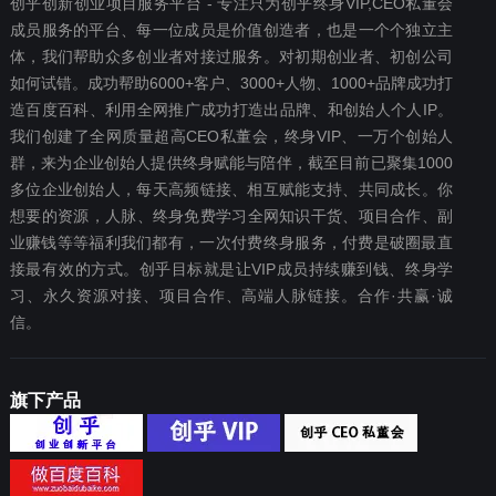
创乎创新创业项目服务平台 - 专注只为创乎终身VIP,CEO私董会
成员服务的平台、每一位成员是价值创造者，也是一个个独立主
体，我们帮助众多创业者对接过服务。对初期创业者、初创公司
如何试错。成功帮助6000+客户、3000+人物、1000+品牌成功打
造百度百科、利用全网推广成功打造出品牌、和创始人个人IP。
我们创建了全网质量超高CEO私董会，终身VIP、一万个创始人
群，来为企业创始人提供终身赋能与陪伴，截至目前已聚集1000
多位企业创始人，每天高频链接、相互赋能支持、共同成长。你
想要‬的资源，人脉、终身免费学习全网知识干货、项目合作、副
业赚钱等等福利我们都‬有，一次付费终‬身服务，付费是破圈最‬直
接最有效‬的方式。创乎目标就是让VIP成员持续赚到钱、终身学
习、永久资源对接、项目合作、高端人脉链接。合作·共赢·诚
信。
旗下产品