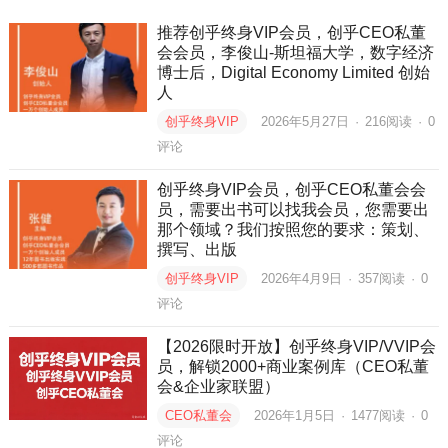
推荐创乎终身VIP会员，创乎CEO私董
会会员，李俊山-斯坦福大学，数字经济
博士后，Digital Economy Limited 创始
人
创乎终身VIP
2026年5月27日
·
216
阅读
·
0
评论
创乎终身VIP会员，创乎CEO私董会会
员，需要出书可以找我会员，您需要出
那个领域？我们按照您的要求：策划、
撰写、出版
创乎终身VIP
2026年4月9日
·
357
阅读
·
0
评论
【2026限时开放】创乎终身VIP/VVIP会
员，解锁2000+商业案例库（CEO私董
会&企业家联盟）
CEO私董会
2026年1月5日
·
1477
阅读
·
0
评论