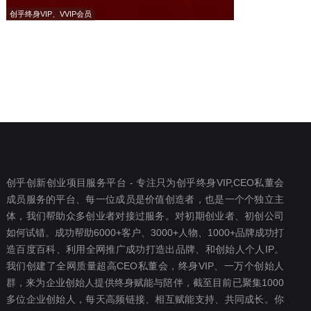
创乎终身VIP、VVIP会员
创乎创新创业项目服务平台 - 专注只为创乎终身VIP,CEO私董会
成员服务的平台、每一位成员是价值创造者，也是一个个独立主
体，我们帮助众多创业者对接过服务。对初期创业者、初创公司
如何试错。成功帮助6000+客户、3000+人物、1000+品牌成功打
造百度百科、利用全网推广成功打造出品牌、和创始人个人IP。
我们创建了全网质量超高CEO私董会，终身VIP、一万个创始人
群，来为企业创始人提供终身赋能与陪伴，截至目前已聚集1000
多位企业创始人，每天高频链接、相互赋能支持、共同成长。你