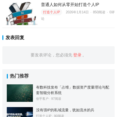
普通人如何从零开始打造个人IP
打造个人IP
2026年1月14日
·
850
阅读
·
0评
论
发表回复
要发表评论，您必须先
登录
。
热门推荐
有数科技发布「占维」数据资产度量理论与配
套智能分析系统
创乎客户
·
97
阅读
没有强IP的私域流量，犹如流水的兵
打造个人IP
·
90
阅读