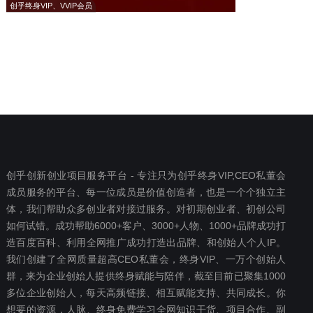
创乎终身VIP、VVIP会员
创乎创新创业项目服务平台 - 专注只为创乎终身VIP,CEO私董会
成员服务的平台、每一位成员是价值创造者，也是一个个独立主
体，我们帮助众多创业者对接过服务。对初期创业者、初创公司
如何试错。成功帮助6000+客户、3000+人物、1000+品牌成功打
造百度百科、利用全网推广成功打造出品牌、和创始人个人IP。
我们创建了全网质量超高CEO私董会，终身VIP、一万个创始人
群，来为企业创始人提供终身赋能与陪伴，截至目前已聚集1000
多位企业创始人，每天高频链接、相互赋能支持、共同成长。你
想要‬的资源，人脉、终身免费学习全网知识干货、项目合作、副