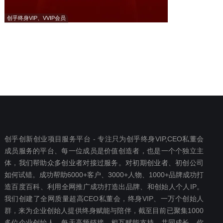
创乎终身VIP、VVIP会员
创乎创新创业项目服务平台 - 专注只为创乎终身VIP,CEO私董会
成员服务的平台、每一位成员是价值创造者，也是一个个独立主
体，我们帮助众多创业者对接过服务。对初期创业者、初创公司
如何试错。成功帮助6000+客户、3000+人物、1000+品牌成功打
造百度百科、利用全网推广成功打造出品牌、和创始人个人IP。
我们创建了全网质量超高CEO私董会，终身VIP、一万个创始人
群，来为企业创始人提供终身赋能与陪伴，截至目前已聚集1000
多位企业创始人，每天高频链接、相互赋能支持、共同成长。你