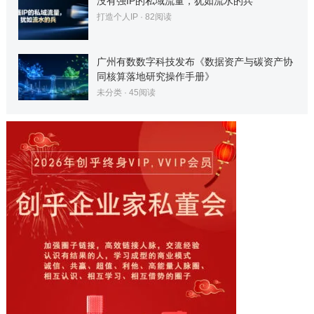
没有强IP的私域流量，犹如流水的兵
打造个人IP
·
82
阅读
广州有数数字科技发布《数据资产与碳资产协
同核算落地研究操作手册》
未分类
·
45
阅读