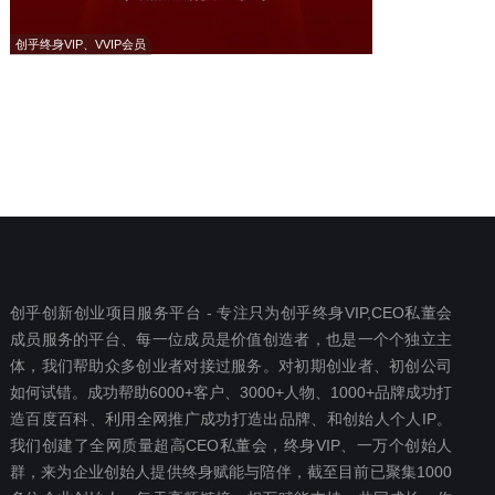
创乎终身VIP、VVIP会员
创乎创新创业项目服务平台 - 专注只为创乎终身VIP,CEO私董会
成员服务的平台、每一位成员是价值创造者，也是一个个独立主
体，我们帮助众多创业者对接过服务。对初期创业者、初创公司
如何试错。成功帮助6000+客户、3000+人物、1000+品牌成功打
造百度百科、利用全网推广成功打造出品牌、和创始人个人IP。
我们创建了全网质量超高CEO私董会，终身VIP、一万个创始人
群，来为企业创始人提供终身赋能与陪伴，截至目前已聚集1000