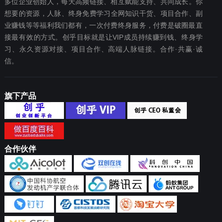
多位企业创始人，每天高频链接、相互赋能支持、共同成长。你
想要‬的资源，人脉、终身免费学习全网知识干货、项目合作、副
业赚钱等等福利我们都‬有，一次付费终‬身服务，付费是破圈最‬直
接最有效‬的方式。创乎目标就是让VIP成员持续赚到钱、终身学
习、永久资源对接、项目合作、高端人脉链接。合作·共赢·诚
信。
旗下产品
合作伙伴