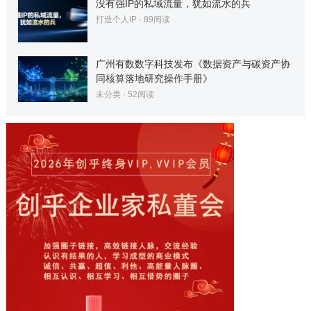
没有强IP的私域流量，犹如流水的兵
打造个人IP
·
89
阅读
广州有数数字科技发布《数据资产与碳资产协
同核算落地研究操作手册》
未分类
·
52
阅读