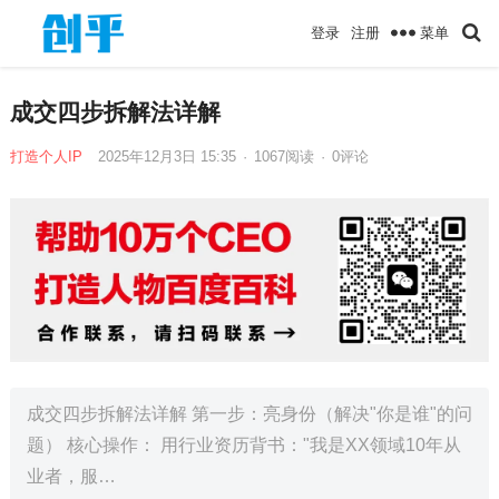
菜单
登录
注册
成交四步拆解法详解
打造个人IP
2025年12月3日 15:35
·
1067
阅读
·
0评论
成交四步拆解法详解 第一步：亮身份（解决"你是谁"的问
题） ​​核心操作​​： 用行业资历背书："我是XX领域10年从
业者，服…