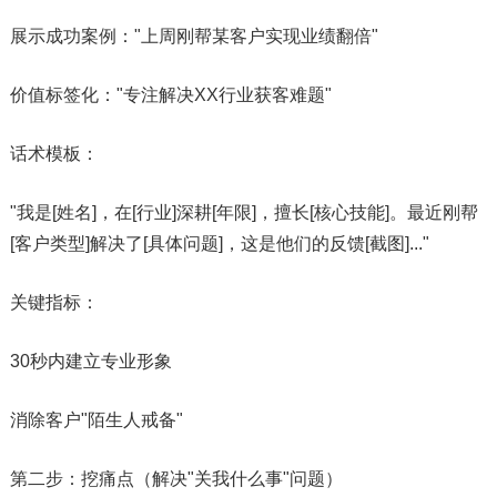
展示成功案例："上周刚帮某客户实现业绩翻倍"
价值标签化："专注解决XX行业获客难题"
​​话术模板​​：
"我是[姓名]，在[行业]深耕[年限]，擅长[核心技能]。最近刚帮
[客户类型]解决了[具体问题]，这是他们的反馈[截图]..."​​
关键指标​​：
30秒内建立专业形象
消除客户"陌生人戒备"
第二步：挖痛点（解决"关我什么事"问题）